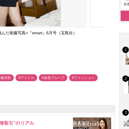
派遣
んだ衛藤写真=『smart』6月号（宝島社）
衛藤美彩
#アイドル
#坂道グループ
#ファッション
身取引”のリアル