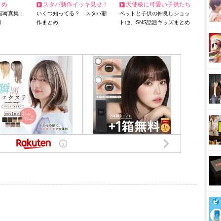
とめ
スタバ新作イッキ見せ！
天使級に可愛い子供たち
猫写真集…
いくつ知ってる？ スタバ新
ペットと子供の仲良しショッ
リ
作まとめ
ト他、SNS話題キッズまとめ