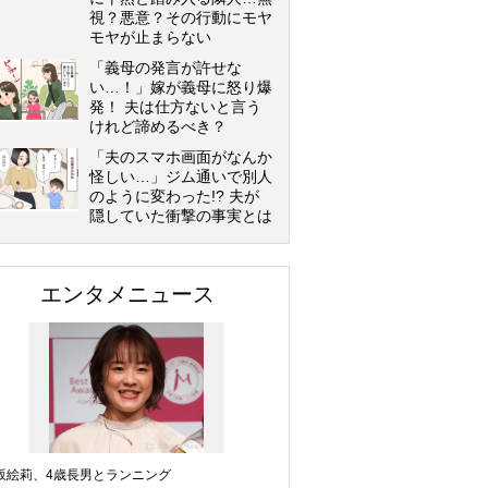
視？悪意？その行動にモヤ
モヤが止まらない
「義母の発言が許せな
い…！」嫁が義母に怒り爆
発！ 夫は仕方ないと言う
けれど諦めるべき？
「夫のスマホ画面がなんか
怪しい…」ジム通いで別人
のように変わった!? 夫が
隠していた衝撃の事実とは
エンタメニュース
坂絵莉、4歳長男とランニング