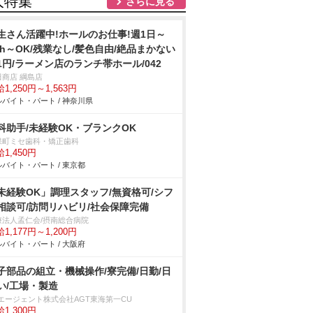
人特集
さらに見る
生さん活躍中!ホールのお仕事!週1日～
3h～OK/残業なし/髪色自由/絶品まかない
1円/ラーメン店のランチ帯ホール/042
田商店 綱島店
1,250円～1,563円
バイト・パート / 神奈川県
科助手/未経験OK・ブランクOK
保町ミセ歯科・矯正歯科
1,450円
バイト・パート / 東京都
未経験OK」調理スタッフ/無資格可/シフ
相談可/訪問リハビリ/社会保障完備
療法人孟仁会/摂南総合病院
1,177円～1,200円
バイト・パート / 大阪府
子部品の組立・機械操作/寮完備/日勤/日
い/工場・製造
Tエージェント株式会社AGT東海第一CU
1,300円