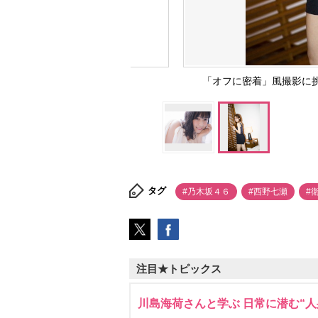
「オフに密着」風撮影に挑
タグ
#乃木坂４６
#西野七瀬
#
注目★トピックス
川島海荷さんと学ぶ 日常に潜む“人