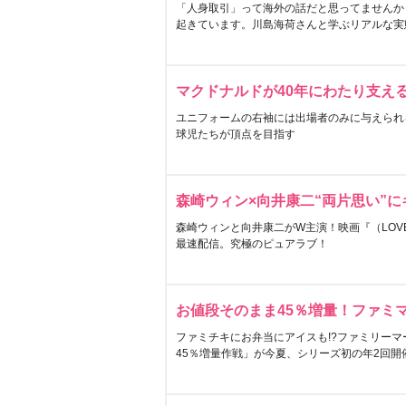
「人身取引」って海外の話だと思ってませんか
起きています。川島海荷さんと学ぶリアルな実
マクドナルドが40年にわたり支え
ユニフォームの右袖には出場者のみに与えられ
球児たちが頂点を目指す
森崎ウィン×向井康二“両片思い”
森崎ウィンと向井康二がW主演！映画『（LOVE S
最速配信。究極のピュアラブ！
お値段そのまま45％増量！ファミ
ファミチキにお弁当にアイスも!?ファミリーマ
45％増量作戦」が今夏、シリーズ初の年2回開