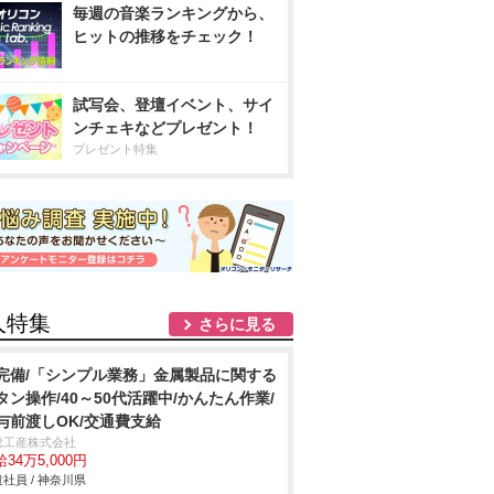
毎週の音楽ランキングから、
ヒットの推移をチェック！
試写会、登壇イベント、サイ
ンチェキなどプレゼント！
プレゼント特集
人特集
さらに見る
完備/「シンプル業務」金属製品に関する
タン操作/40～50代活躍中/かんたん作業/
与前渡しOK/交通費支給
総工産株式会社
34万5,000円
社員 / 神奈川県