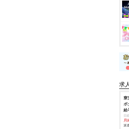
求
寮
ボ
給
日
月給
派遣