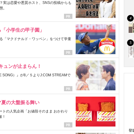
？実は恋愛や悪質ホスト、SNSの投稿からも
態。
る「小学生の甲子園」
る「マクドナルド・ワッペン」をつけて学童
にキュンが止まらん！
ONG）』が8／５よりJ:COM STREAMで
マ夏の大盤振る舞い
ートの人気企画「お値段そのまま おかわり
催！
登