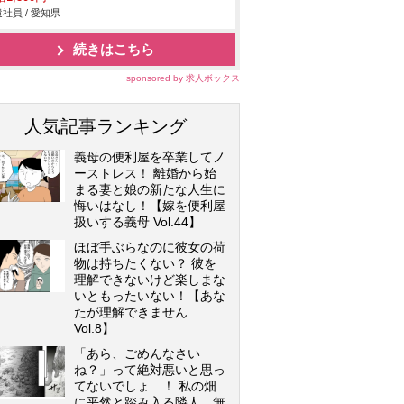
社員 / 愛知県
続きはこちら
sponsored by 求人ボックス
人気記事ランキング
義母の便利屋を卒業してノ
ーストレス！ 離婚から始
まる妻と娘の新たな人生に
悔いはなし！【嫁を便利屋
扱いする義母 Vol.44】
ほぼ手ぶらなのに彼女の荷
物は持ちたくない？ 彼を
理解できないけど楽しまな
いともったいない！【あな
たが理解できません
Vol.8】
「あら、ごめんなさい
ね？」って絶対悪いと思っ
てないでしょ…！ 私の畑
に平然と踏み入る隣人…無