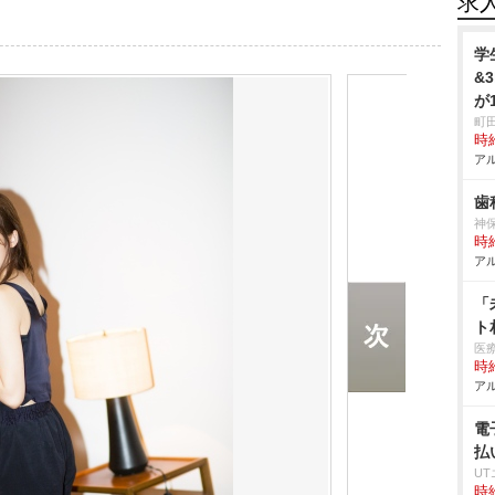
求
学
&
が
町
時給
アル
歯
神
時給
アル
「
ト
医
時給
アル
電
払
U
時給