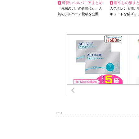
可愛いシルバニアまとめ
癒やしの猫ま
『鬼滅の刃』の再現ほか、人
人気タレント猫、
気のシルバニア投稿を公開
キュートな猫ズラ
P R