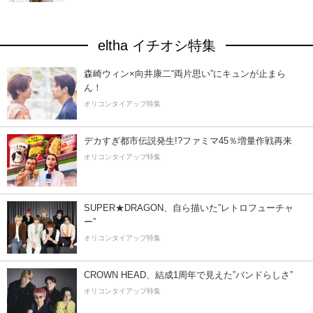
eltha イチオシ特集
森崎ウィン×向井康二“両片思い”にキュンが止まら
ん！
オリコンタイアップ特集
デカすぎ都市伝説発生!?ファミマ45％増量作戦再来
オリコンタイアップ特集
SUPER★DRAGON、自ら描いた”レトロフューチャ
ー”
オリコンタイアップ特集
CROWN HEAD、結成1周年で見えた”バンドらしさ”
オリコンタイアップ特集