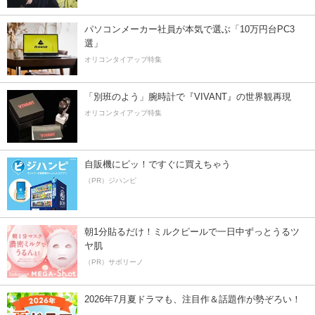
パソコンメーカー社員が本気で選ぶ「10万円台PC3
選」
オリコンタイアップ特集
「別班のよう」腕時計で『VIVANT』の世界観再現
オリコンタイアップ特集
自販機にピッ！ですぐに買えちゃう
（PR）ジハンピ
朝1分貼るだけ！ミルクピールで一日中ずっとうるツ
ヤ肌
（PR）サボリーノ
2026年7月夏ドラマも、注目作＆話題作が勢ぞろい！