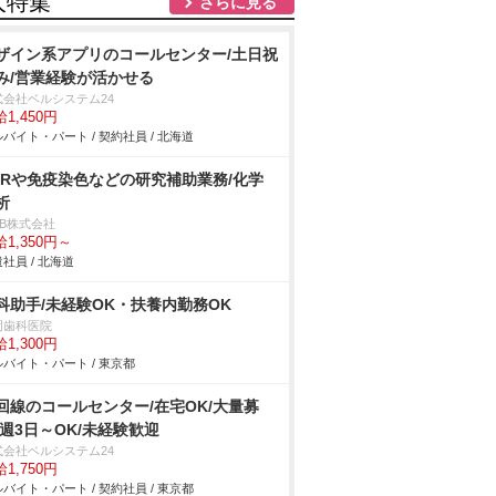
人特集
さらに見る
ザイン系アプリのコールセンター/土日祝
み/営業経験が活かせる
式会社ベルシステム24
1,450円
バイト・パート / 契約社員 / 北海道
CRや免疫染色などの研究補助業務/化学
析
DB株式会社
1,350円～
社員 / 北海道
科助手/未経験OK・扶養内勤務OK
岡歯科医院
1,300円
バイト・パート / 東京都
回線のコールセンター/在宅OK/大量募
/週3日～OK/未経験歓迎
式会社ベルシステム24
1,750円
バイト・パート / 契約社員 / 東京都