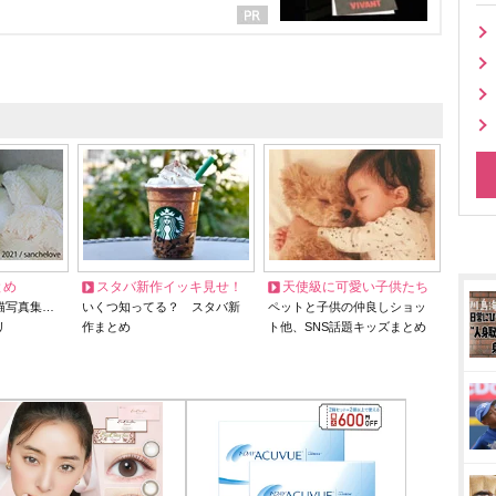
とめ
スタバ新作イッキ見せ！
天使級に可愛い子供たち
猫写真集…
いくつ知ってる？ スタバ新
ペットと子供の仲良しショッ
リ
作まとめ
ト他、SNS話題キッズまとめ