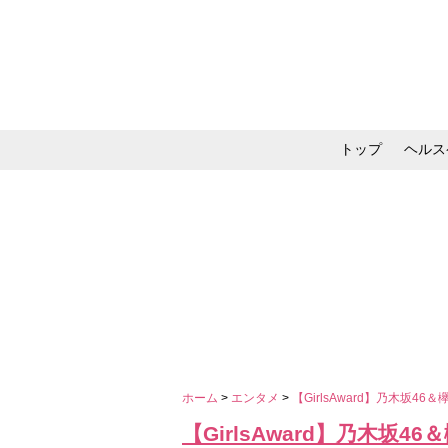
トップ
ヘルス
メイク・コスメ・スキ
ホーム
>
エンタメ
>
【GirlsAward】乃木坂4
【GirlsAward】乃木坂