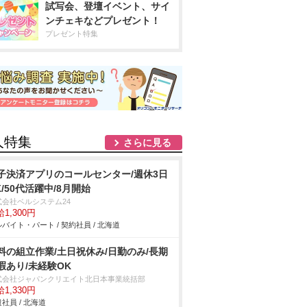
試写会、登壇イベント、サイ
ンチェキなどプレゼント！
プレゼント特集
人特集
さらに見る
子決済アプリのコールセンター/週休3日
K/50代活躍中/8月開始
式会社ベルシステム24
1,300円
バイト・パート / 契約社員 / 北海道
料の組立作業/土日祝休み/日勤のみ/長期
暇あり/未経験OK
式会社ジャパンクリエイト北日本事業統括部
1,330円
社員 / 北海道