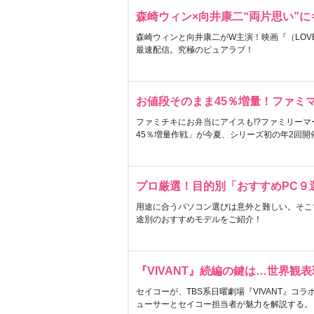
森崎ウィン×向井康二“両片思い”
森崎ウィンと向井康二がW主演！映画『（LOVE S
最速配信。究極のピュアラブ！
お値段そのまま45％増量！ファミ
ファミチキにお弁当にアイスも!?ファミリーマ
45％増量作戦」が今夏、シリーズ初の年2回開
プロ厳選！目的別「おすすめPC９
用途に合うパソコン選びは意外と難しい。そこ
途別のおすすめモデルをご紹介！
『VIVANT』続編の鍵は…世界観
セイコーが、TBS系日曜劇場『VIVANT』コ
ューサーとセイコー担当者が魅力を解説する。