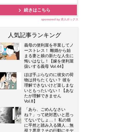
続きはこちら
sponsored by 求人ボックス
人気記事ランキング
義母の便利屋を卒業してノ
ーストレス！ 離婚から始
まる妻と娘の新たな人生に
悔いはなし！【嫁を便利屋
扱いする義母 Vol.44】
ほぼ手ぶらなのに彼女の荷
物は持ちたくない？ 彼を
理解できないけど楽しまな
いともったいない！【あな
たが理解できません
Vol.8】
「あら、ごめんなさい
ね？」って絶対悪いと思っ
てないでしょ…！ 私の畑
に平然と踏み入る隣人…無
視？悪意？その行動にモヤ