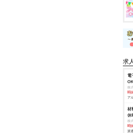
求
電
O
株
時給
アル
材
休
株
時給
派遣