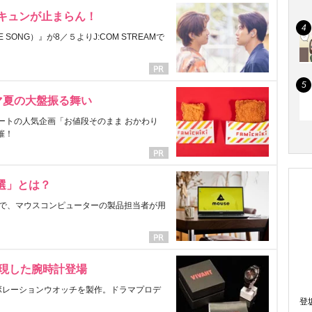
にキュンが止まらん！
ONG）』が8／５よりJ:COM STREAMで
マ夏の大盤振る舞い
ートの人気企画「お値段そのまま おかわり
催！
選」とは？
で、マウスコンピューターの製品担当者が用
表現した腕時計登場
ラボレーションウオッチを製作。ドラマプロデ
登