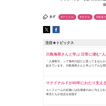
坂
タグ
#アイドル
#モデル
#坂道
注目★トピックス
川島海荷さんと学ぶ 日常に潜む“人
「人身取引」って海外の話だと思ってませんか
起きています。川島海荷さんと学ぶリアルな実
マクドナルドが40年にわたり支え
ユニフォームの右袖には出場者のみに与えられ
球児たちが頂点を目指す