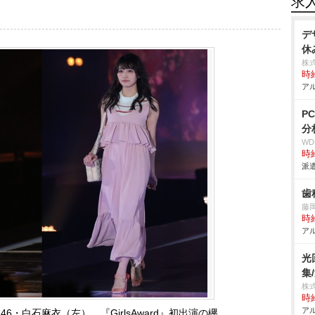
求
デ
休
株
時給
アル
P
分
W
時給
派遣
歯
藤
時給
アル
光
集
株
時給
アル
・白石麻衣（左）、『GirlsAward』初出演の欅