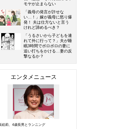
モヤが止まらない
「義母の発言が許せな
い…！」嫁が義母に怒り爆
発！ 夫は仕方ないと言う
けれど諦めるべき？
「うるさいから子どもを連
れて外に行って？」夫が睡
眠3時間でボロボロの妻に
追い打ちをかける…妻の反
撃なるか？
エンタメニュース
坂絵莉、4歳長男とランニング