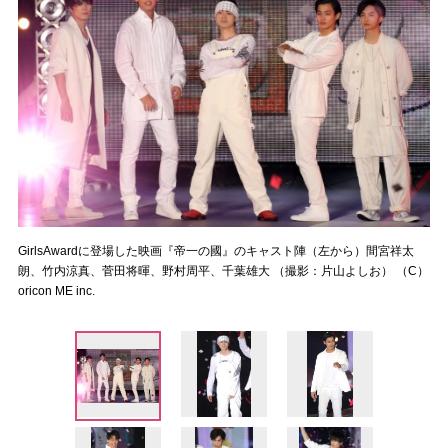
GirlsAwardに登場した映画『帝一の國』のキャスト陣（左から）間宮祥太
朗、竹内涼真、菅田将暉、野村周平、千葉雄大 （撮影：片山よしお） （C）
oricon ME inc.