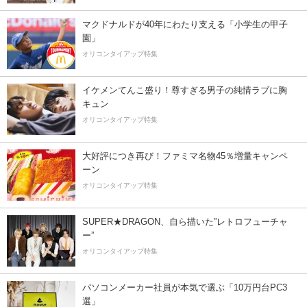
マクドナルドが40年にわたり支える「小学生の甲子
園」
オリコンタイアップ特集
イケメンてんこ盛り！尊すぎる男子の純情ラブに胸
キュン
オリコンタイアップ特集
大好評につき再び！ファミマ名物45％増量キャンペ
ーン
オリコンタイアップ特集
SUPER★DRAGON、自ら描いた”レトロフューチャ
ー”
オリコンタイアップ特集
パソコンメーカー社員が本気で選ぶ「10万円台PC3
選」