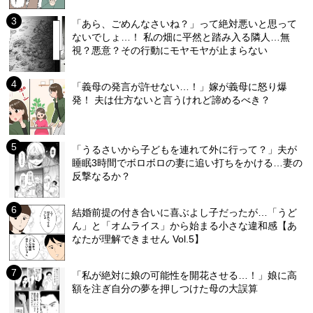
「あら、ごめんなさいね？」って絶対悪いと思って
ないでしょ…！ 私の畑に平然と踏み入る隣人…無
視？悪意？その行動にモヤモヤが止まらない
「義母の発言が許せない…！」嫁が義母に怒り爆
発！ 夫は仕方ないと言うけれど諦めるべき？
「うるさいから子どもを連れて外に行って？」夫が
睡眠3時間でボロボロの妻に追い打ちをかける…妻の
反撃なるか？
結婚前提の付き合いに喜ぶよし子だったが…「うど
ん」と「オムライス」から始まる小さな違和感【あ
なたが理解できません Vol.5】
「私が絶対に娘の可能性を開花させる…！」娘に高
額を注ぎ自分の夢を押しつけた母の大誤算