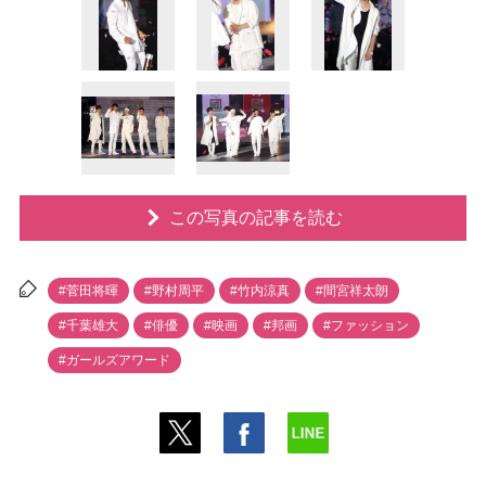
この写真の記事を読む
#菅田将暉
#野村周平
#竹内涼真
#間宮祥太朗
#千葉雄大
#俳優
#映画
#邦画
#ファッション
#ガールズアワード