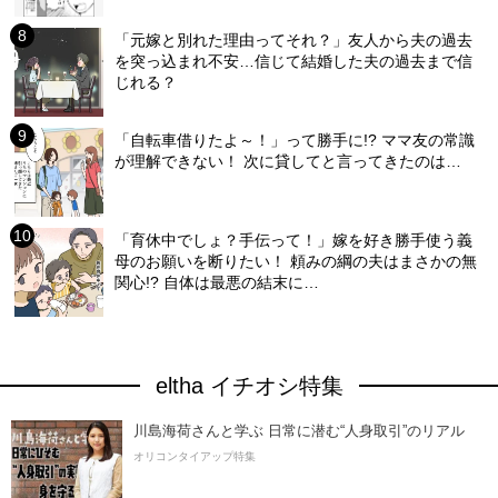
「元嫁と別れた理由ってそれ？」友人から夫の過去
を突っ込まれ不安…信じて結婚した夫の過去まで信
じれる？
「自転車借りたよ～！」って勝手に!? ママ友の常識
が理解できない！ 次に貸してと言ってきたのは…
「育休中でしょ？手伝って！」嫁を好き勝手使う義
母のお願いを断りたい！ 頼みの綱の夫はまさかの無
関心!? 自体は最悪の結末に…
eltha イチオシ特集
川島海荷さんと学ぶ 日常に潜む“人身取引”のリアル
オリコンタイアップ特集