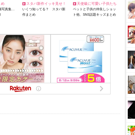
とめ
スタバ新作イッキ見せ！
天使級に可愛い子供たち
猫写真集…
いくつ知ってる？ スタバ新
ペットと子供の仲良しショッ
リ
作まとめ
ト他、SNS話題キッズまとめ