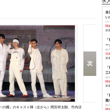
求
金
い
U
時給
派遣
「
ー
株
日給
派遣
「
工
株
時給
派遣
「
業
株
画『帝一の國』のキャスト陣（左から）間宮祥太朗、竹内涼
時給