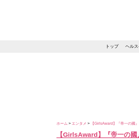
トップ
ヘルス
メイク・コスメ・スキ
ホーム
>
エンタメ
>
【GirlsAward】『帝
【GirlsAward】『帝