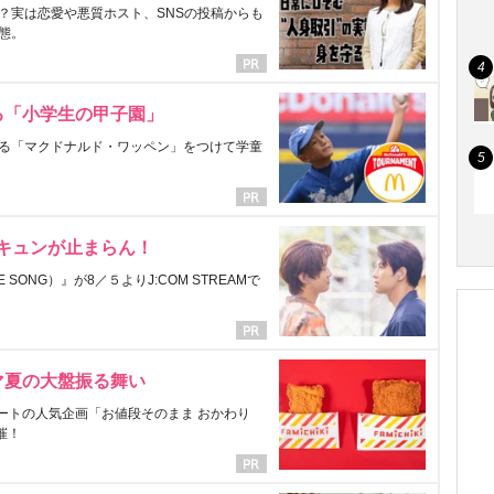
？実は恋愛や悪質ホスト、SNSの投稿からも
態。
る「小学生の甲子園」
る「マクドナルド・ワッペン」をつけて学童
にキュンが止まらん！
ONG）』が8／５よりJ:COM STREAMで
マ夏の大盤振る舞い
ートの人気企画「お値段そのまま おかわり
催！