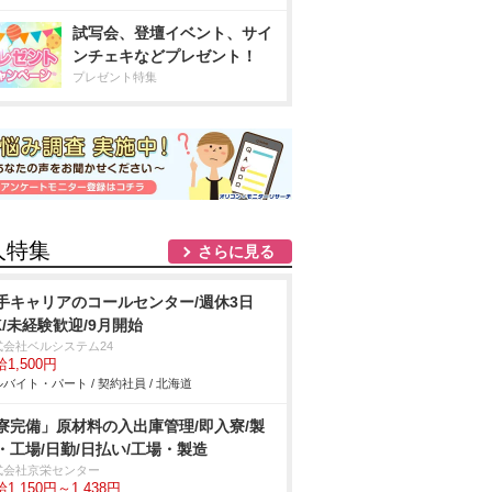
試写会、登壇イベント、サイ
ンチェキなどプレゼント！
プレゼント特集
人特集
さらに見る
手キャリアのコールセンター/週休3日
K/未経験歓迎/9月開始
式会社ベルシステム24
1,500円
バイト・パート / 契約社員 / 北海道
寮完備」原材料の入出庫管理/即入寮/製
・工場/日勤/日払い/工場・製造
式会社京栄センター
1,150円～1,438円