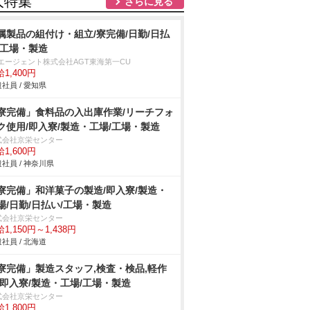
人特集
さらに見る
属製品の組付け・組立/寮完備/日勤/日払
/工場・製造
Tエージェント株式会社AGT東海第一CU
1,400円
社員 / 愛知県
寮完備」食料品の入出庫作業/リーチフォ
ク使用/即入寮/製造・工場/工場・製造
式会社京栄センター
1,600円
社員 / 神奈川県
寮完備」和洋菓子の製造/即入寮/製造・
場/日勤/日払い/工場・製造
式会社京栄センター
1,150円～1,438円
社員 / 北海道
寮完備」製造スタッフ,検査・検品,軽作
/即入寮/製造・工場/工場・製造
式会社京栄センター
1,800円