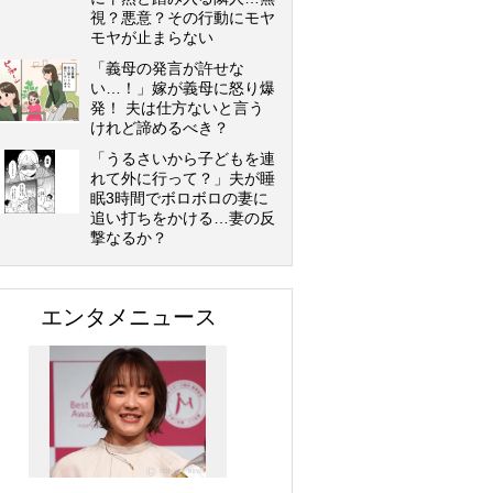
視？悪意？その行動にモヤ
モヤが止まらない
「義母の発言が許せな
い…！」嫁が義母に怒り爆
発！ 夫は仕方ないと言う
けれど諦めるべき？
「うるさいから子どもを連
れて外に行って？」夫が睡
眠3時間でボロボロの妻に
追い打ちをかける…妻の反
撃なるか？
エンタメニュース