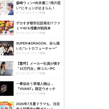
森崎ウィン×向井康二“両片思
い”にキュンが止まらん！
オリコンタイアップ特集
デカすぎ都市伝説発生!?ファ
ミマ45％増量作戦再来
オリコンタイアップ特集
SUPER★DRAGON、自ら描
いた”レトロフューチャー”
オリコンタイアップ特集
【驚愕】メーカー社員が推す
「10万円台」神コスパPC
オリコンタイアップ特集
一番似合う登場人物は…
『VIVANT』限定ウオッチ
オリコンタイアップ特集
2026年7月夏ドラマも、注目