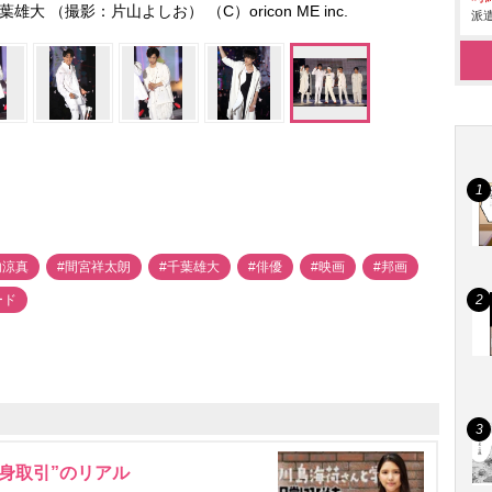
 （撮影：片山よしお） （C）oricon ME inc.
派遣
内涼真
#間宮祥太朗
#千葉雄大
#俳優
#映画
#邦画
ード
身取引”のリアル