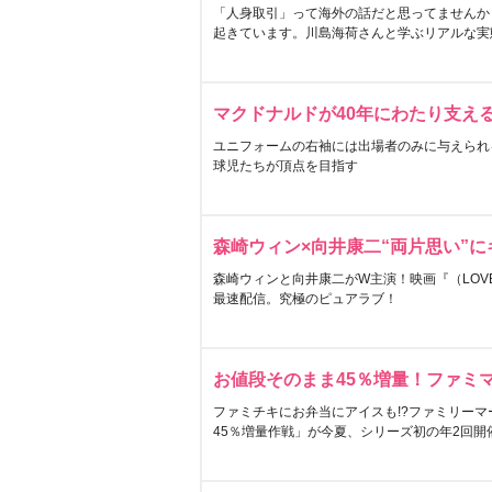
「人身取引」って海外の話だと思ってませんか
起きています。川島海荷さんと学ぶリアルな実
マクドナルドが40年にわたり支え
ユニフォームの右袖には出場者のみに与えられ
球児たちが頂点を目指す
森崎ウィン×向井康二“両片思い”
森崎ウィンと向井康二がW主演！映画『（LOVE S
最速配信。究極のピュアラブ！
お値段そのまま45％増量！ファミ
ファミチキにお弁当にアイスも!?ファミリーマ
45％増量作戦」が今夏、シリーズ初の年2回開