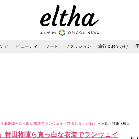
ケア
ビューティ
フード
ファッション
旅行＆おでかけ
ンケア
ダイエット・ボディケア
ヘアスタイル・ヘアアレンジ
一の國』菅田将暉ら真っ白な衣装でランウェイ「緊張しましたね」
> 写真・詳細 7枚目
一の國』菅田将暉ら真っ白な衣装でランウェイ