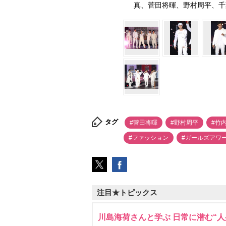
真、菅田将暉、野村周平、千葉雄大
タグ
#菅田将暉
#野村周平
#竹
#ファッション
#ガールズアワ
注目★トピックス
川島海荷さんと学ぶ 日常に潜む“人