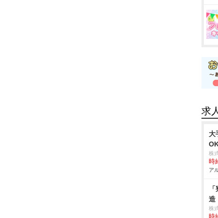
求
大
O
株
時給
アル
「
造
株
時給