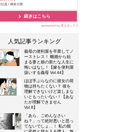
社員 / 神奈川県
続きはこちら
sponsored by 求人ボックス
人気記事ランキング
義母の便利屋を卒業してノ
ーストレス！ 離婚から始
まる妻と娘の新たな人生に
悔いはなし！【嫁を便利屋
扱いする義母 Vol.44】
ほぼ手ぶらなのに彼女の荷
物は持ちたくない？ 彼を
理解できないけど楽しまな
いともったいない！【あな
たが理解できません
Vol.8】
「あら、ごめんなさい
ね？」って絶対悪いと思っ
てないでしょ…！ 私の畑
に平然と踏み入る隣人…無