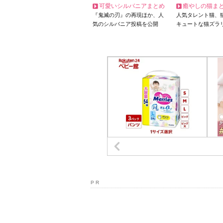
可愛いシルバニアまとめ
癒やしの猫ま
『鬼滅の刃』の再現ほか、人
人気タレント猫、
気のシルバニア投稿を公開
キュートな猫ズラ
P R