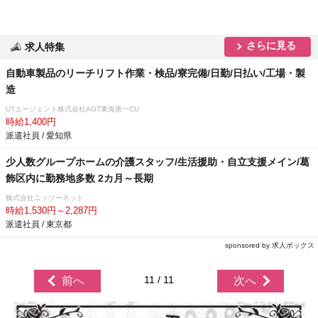
さらに見る
求人特集
自動車製品のリーチリフト作業・検品/寮完備/日勤/日払い/工場・製
造
UTエージェント株式会社AGT東海第一CU
時給1,400円
派遣社員 / 愛知県
少人数グループホームの介護スタッフ/生活援助・自立支援メイン/葛
飾区内に勤務地多数 2カ月～長期
株式会社ニッソーネット
時給1,530円～2,287円
派遣社員 / 東京都
sponsored by 求人ボックス
11 / 11
前へ
次へ