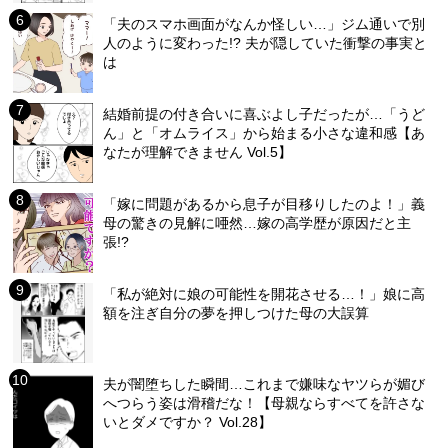
「夫のスマホ画面がなんか怪しい…」ジム通いで別
人のように変わった!? 夫が隠していた衝撃の事実と
は
結婚前提の付き合いに喜ぶよし子だったが…「うど
ん」と「オムライス」から始まる小さな違和感【あ
なたが理解できません Vol.5】
「嫁に問題があるから息子が目移りしたのよ！」義
母の驚きの見解に唖然…嫁の高学歴が原因だと主
張!?
「私が絶対に娘の可能性を開花させる…！」娘に高
額を注ぎ自分の夢を押しつけた母の大誤算
夫が闇堕ちした瞬間…これまで嫌味なヤツらが媚び
へつらう姿は滑稽だな！【母親ならすべてを許さな
いとダメですか？ Vol.28】