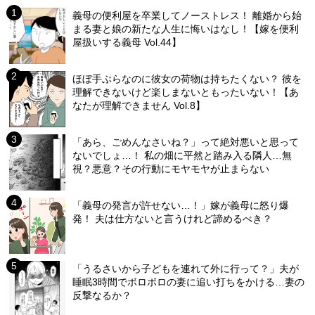
義母の便利屋を卒業してノーストレス！ 離婚から始
まる妻と娘の新たな人生に悔いはなし！【嫁を便利
屋扱いする義母 Vol.44】
ほぼ手ぶらなのに彼女の荷物は持ちたくない？ 彼を
理解できないけど楽しまないともったいない！【あ
なたが理解できません Vol.8】
「あら、ごめんなさいね？」って絶対悪いと思って
ないでしょ…！ 私の畑に平然と踏み入る隣人…無
視？悪意？その行動にモヤモヤが止まらない
「義母の発言が許せない…！」嫁が義母に怒り爆
発！ 夫は仕方ないと言うけれど諦めるべき？
「うるさいから子どもを連れて外に行って？」夫が
睡眠3時間でボロボロの妻に追い打ちをかける…妻の
反撃なるか？