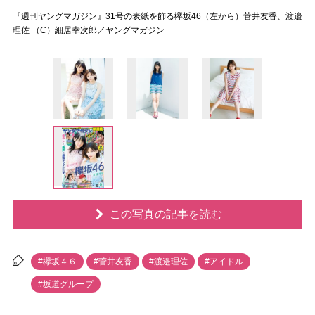
『週刊ヤングマガジン』31号の表紙を飾る欅坂46（左から）菅井友香、渡邉
理佐 （C）細居幸次郎／ヤングマガジン
この写真の記事を読む
#欅坂４６
#菅井友香
#渡邉理佐
#アイドル
#坂道グループ