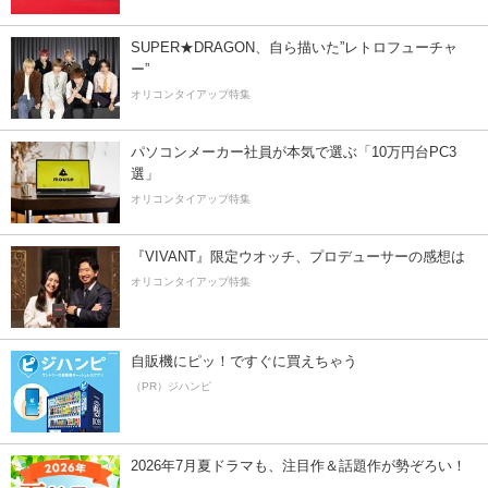
SUPER★DRAGON、自ら描いた”レトロフューチャ
ー”
オリコンタイアップ特集
パソコンメーカー社員が本気で選ぶ「10万円台PC3
選」
オリコンタイアップ特集
『VIVANT』限定ウオッチ、プロデューサーの感想は
オリコンタイアップ特集
自販機にピッ！ですぐに買えちゃう
（PR）ジハンピ
2026年7月夏ドラマも、注目作＆話題作が勢ぞろい！