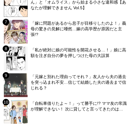
ん」と「オムライス」から始まる小さな違和感【あ
なたが理解できません Vol.5】
「嫁に問題があるから息子が目移りしたのよ！」義
母の驚きの見解に唖然…嫁の高学歴が原因だと主
張!?
「私が絶対に娘の可能性を開花させる…！」娘に高
額を注ぎ自分の夢を押しつけた母の大誤算
「元嫁と別れた理由ってそれ？」友人から夫の過去
を突っ込まれ不安…信じて結婚した夫の過去まで信
じれる？
「自転車借りたよ～！」って勝手に!? ママ友の常識
が理解できない！ 次に貸してと言ってきたのは…