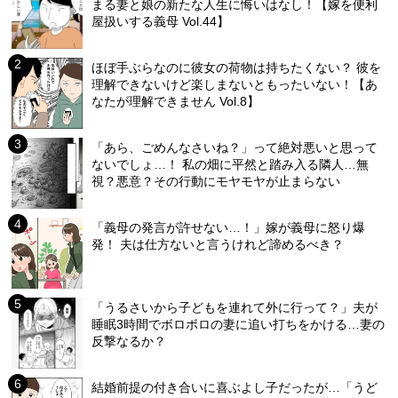
まる妻と娘の新たな人生に悔いはなし！【嫁を便利
屋扱いする義母 Vol.44】
ほぼ手ぶらなのに彼女の荷物は持ちたくない？ 彼を
理解できないけど楽しまないともったいない！【あ
なたが理解できません Vol.8】
「あら、ごめんなさいね？」って絶対悪いと思って
ないでしょ…！ 私の畑に平然と踏み入る隣人…無
視？悪意？その行動にモヤモヤが止まらない
「義母の発言が許せない…！」嫁が義母に怒り爆
発！ 夫は仕方ないと言うけれど諦めるべき？
「うるさいから子どもを連れて外に行って？」夫が
睡眠3時間でボロボロの妻に追い打ちをかける…妻の
反撃なるか？
結婚前提の付き合いに喜ぶよし子だったが…「うど