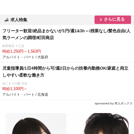
さらに見る
求人特集
フリーター歓迎!絶品まかないが1円/週1&3h～/残業なし/髪色自由/人
気ラーメンの調理/町田商店
町田商店 十三店
時給1,250円～1,563円
アルバイト・パート / 大阪府
児童指導員/1日4時間から可/週2日からの扶養内勤務OK/家庭と両立
しやすい柔軟な働き方
ぬくもりの森 北光
時給1,100円～
アルバイト・パート / 北海道
sponsored by 求人ボックス