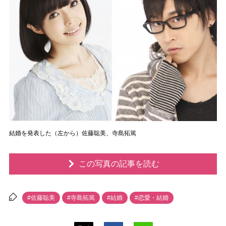
結婚を発表した（左から）佐藤聡美、寺島拓篤
この写真の記事を読む
#佐藤聡美
#寺島拓篤
#結婚
#恋愛・結婚