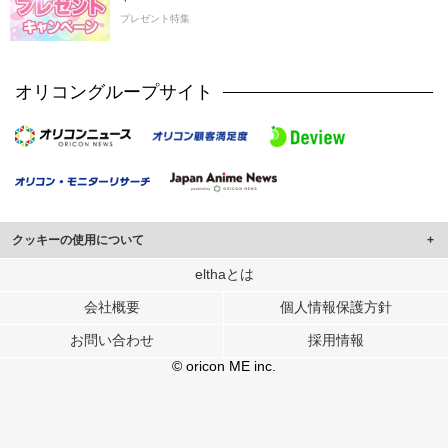
プレゼント特集
オリコングループサイト
クッキーの使用について
このサイトでは Cookie を使用して、ユーザーに合わせたコンテンツや広告の
elthaとは
表示、ソーシャル メディア機能の提供、広告の表示回数やクリック数の測定を
会社概要
個人情報保護方針
行っています。
また、ユーザーによるサイトの利用状況についても情報を収集し、ソーシャル
お問い合わせ
採用情報
メディアや広告配信、データ解析の各パートナーに提供しています。
各パートナーは、この情報とユーザーが各パートナーに提供した他の情報や、
© oricon ME inc.
ユーザーが各パートナーのサービスを使用したときに収集した他の情報を組み
合わせて使用することがあります。