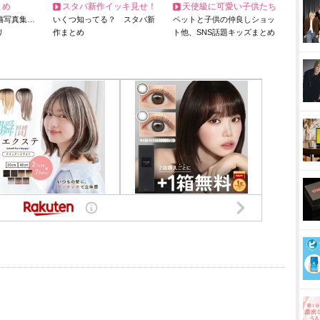
とめ
スタバ新作イッキ見せ！
天使級に可愛い子供たち
猫写真集…
いくつ知ってる？ スタバ新
ペットと子供の仲良しショッ
リ
作まとめ
ト他、SNS話題キッズまとめ