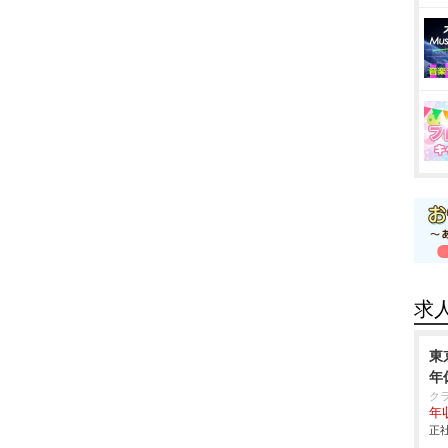
求
東
年
ク
年
正社