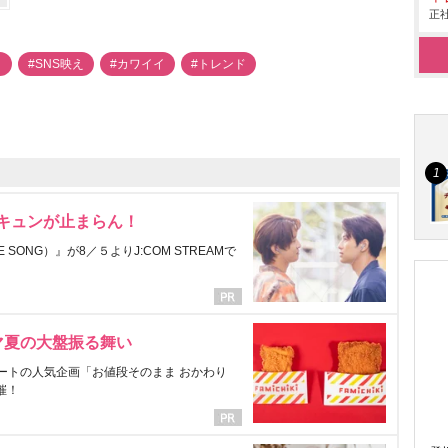
正社
メ
#SNS映え
#カワイイ
#トレンド
にキュンが止まらん！
ONG）』が8／５よりJ:COM STREAMで
マ夏の大盤振る舞い
ートの人気企画「お値段そのまま おかわり
催！