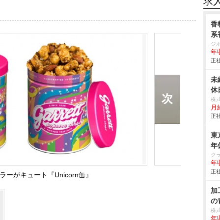
求
香
系
ジ
年
正社
未
休
株
月
正社
東
年
ク
年
正社
ーがキュート『Unicorn缶』
加
の
株
年