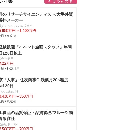
人特集
さらに見る
料のリサーチサイエンティスト/大手外資
香料メーカー
ボダンジャパン株式会社
収850万円～1,100万円
員 / 東京都
経験歓迎「イベント企画スタッフ」年間
日120日以上
式会社テラ
給22万円
員 / 神奈川県
京「人事」 住友商事G 残業月20h程度
休120日
ラシス株式会社
収430万円～550万円
員 / 東京都
工食品の品質保証・品質管理/フルーツ類
青果商社
式会社ドール
収500万円～700万円