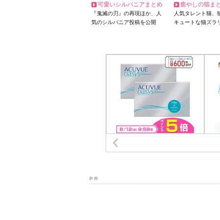
可愛いシルバニアまとめ
癒やしの猫ま
『鬼滅の刃』の再現ほか、人
人気タレント猫、
気のシルバニア投稿を公開
キュートな猫ズラ
P R