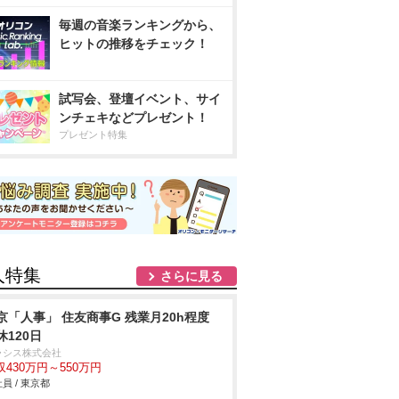
毎週の音楽ランキングから、
ヒットの推移をチェック！
試写会、登壇イベント、サイ
ンチェキなどプレゼント！
プレゼント特集
人特集
さらに見る
京「人事」 住友商事G 残業月20h程度
休120日
ラシス株式会社
収430万円～550万円
員 / 東京都