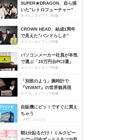
SUPER★DRAGON、自ら描
いた”レトロフューチャー”
オリコンタイアップ特集
CROWN HEAD、結成1周年
で見えた”バンドらしさ”
オリコンタイアップ特集
パソコンメーカー社員が本気
で選ぶ「10万円台PC3選」
オリコンタイアップ特集
「別班のよう」腕時計で
『VIVANT』の世界観再現
オリコンタイアップ特集
自販機にピッ！ですぐに買え
ちゃう
（PR）ジハンピ
朝1分貼るだけ！ミルクピー
ルで一日中ずっとうるツヤ肌