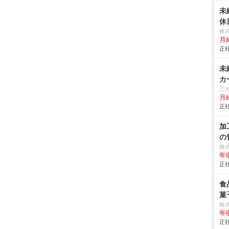
未
休
株
月
正社
未
カ
三
月給
正社
加
の
株
年
正社
食
菓
株
年
正社