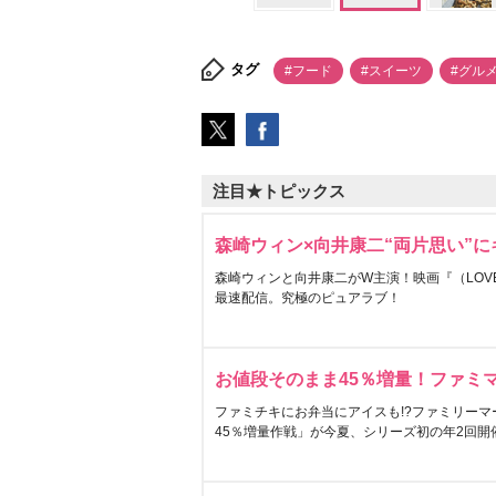
タグ
#フード
#スイーツ
#グル
注目★トピックス
森崎ウィン×向井康二“両片思い”
森崎ウィンと向井康二がW主演！映画『（LOVE S
最速配信。究極のピュアラブ！
お値段そのまま45％増量！ファミ
ファミチキにお弁当にアイスも!?ファミリーマ
45％増量作戦」が今夏、シリーズ初の年2回開