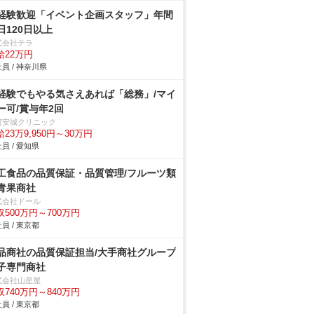
経験歓迎「イベント企画スタッフ」年間
日120日以上
式会社テラ
給22万円
員 / 神奈川県
経験でもやる気さえあれば「総務」/マイ
ー可/賞与年2回
河安城クリニック
23万9,950円～30万円
員 / 愛知県
工食品の品質保証・品質管理/フルーツ類
青果商社
式会社ドール
収500万円～700万円
員 / 東京都
品商社の品質保証担当/大手商社グループ
子専門商社
式会社山星屋
収740万円～840万円
員 / 東京都