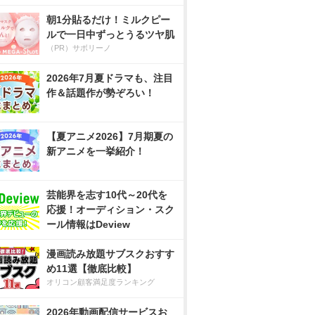
朝1分貼るだけ！ミルクピー
ルで一日中ずっとうるツヤ肌
（PR）サボリーノ
2026年7月夏ドラマも、注目
作＆話題作が勢ぞろい！
【夏アニメ2026】7月期夏の
新アニメを一挙紹介！
芸能界を志す10代～20代を
応援！オーディション・スク
ール情報はDeview
漫画読み放題サブスクおすす
め11選【徹底比較】
オリコン顧客満足度ランキング
2026年動画配信サービスお