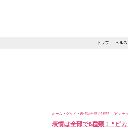
トップ
ヘルス
メイク・コスメ・スキ
ホーム
>
グルメ
>
表情は全部で6種類！ “ピカチ
表情は全部で6種類！ “ピ