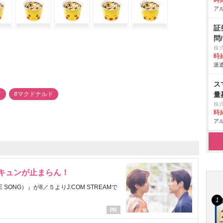
時給
アル
証
問
株
時給
派遣
ス
ツ
#マクドナルド
量
株
時給
アル
にキュンが止まらん！
ONG）』が8／５よりJ:COM STREAMで