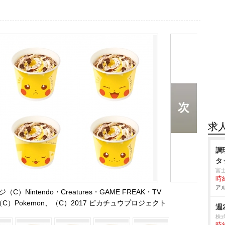
求
調
タ
富
時給
アル
）Nintendo・Creatures・GAME FREAK・TV
aku、（C）Pokemon、（C）2017 ピカチュウプロジェクト
週
株