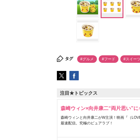
タグ
#グルメ
#フード
#スイー
注目★トピックス
森崎ウィン×向井康二“両片思い”
森崎ウィンと向井康二がW主演！映画『（LOVE S
最速配信。究極のピュアラブ！