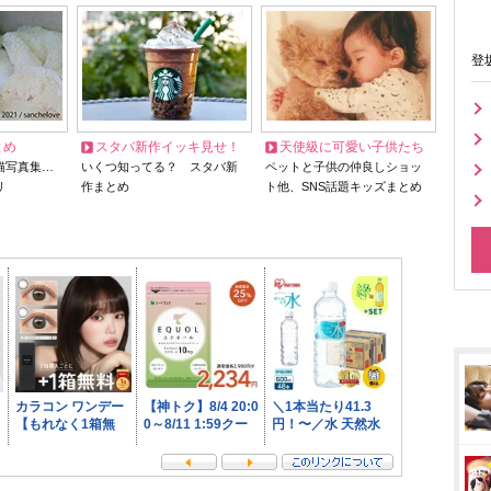
登
とめ
スタバ新作イッキ見せ！
天使級に可愛い子供たち
猫写真集…
いくつ知ってる？ スタバ新
ペットと子供の仲良しショッ
リ
作まとめ
ト他、SNS話題キッズまとめ