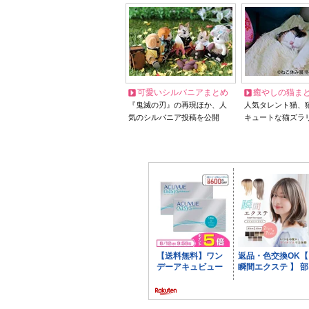
可愛いシルバニアまとめ
癒やしの猫ま
『鬼滅の刃』の再現ほか、人
人気タレント猫、
気のシルバニア投稿を公開
キュートな猫ズラ