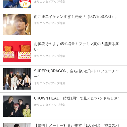
オリコンタイアップ特集
向井康二イケメンすぎ！純愛『（LOVE SONG）』
オリコンタイアップ特集
お値段そのまま45％増量！ファミマ夏の大盤振る舞
い
オリコンタイアップ特集
SUPER★DRAGON、自ら描いた”レトロフューチャ
ー”
オリコンタイアップ特集
CROWN HEAD、結成1周年で見えた”バンドらしさ”
オリコンタイアップ特集
【驚愕】メーカー社員が推す「10万円台」神コスパ