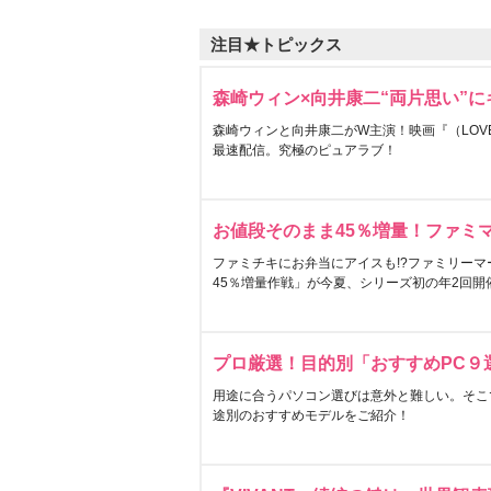
注目★トピックス
森崎ウィン×向井康二“両片思い”
森崎ウィンと向井康二がW主演！映画『（LOVE S
最速配信。究極のピュアラブ！
お値段そのまま45％増量！ファミ
ファミチキにお弁当にアイスも!?ファミリーマ
45％増量作戦」が今夏、シリーズ初の年2回開
プロ厳選！目的別「おすすめPC９
用途に合うパソコン選びは意外と難しい。そこ
途別のおすすめモデルをご紹介！