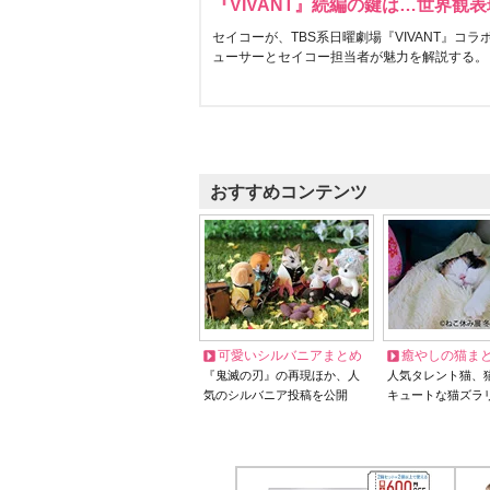
『VIVANT』続編の鍵は…世界観
セイコーが、TBS系日曜劇場『VIVANT』コ
ューサーとセイコー担当者が魅力を解説する。
おすすめコンテンツ
可愛いシルバニアまとめ
癒やしの猫ま
『鬼滅の刃』の再現ほか、人
人気タレント猫、
気のシルバニア投稿を公開
キュートな猫ズラ