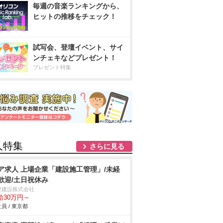
毎週の音楽ランキングから、
ヒットの推移をチェック！
試写会、登壇イベント、サイ
ンチェキなどプレゼント！
プレゼント特集
人特集
さらに見る
ア求人 上場企業「建設施工管理」/未経
歓迎/土日祝休み
豊建設株式会社
給30万円～
員 / 東京都