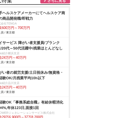
人特集
さらに見る
手ヘルスケアメーカーにてヘルスケア商
の商品開発職/即戦力
会社TENGA
収600万円～700万円
員 / 東京都
イサービス 障がい者支援員/ブランク
K/20代～50代活躍中/残業ほとんどなし
trio紹介横浜支店
給24万円～40万円
員 / 東京都
がい者の就労支援/土日祝休み/無資格・
経験OK/月残業平均10h以下
trio紹介品川支店
給24万円～40万円
員 / 東京都
経験OK「事務系総合職」有給休暇消化
94%,年休123日,面接1回
-POWERジェネレーションサービス株式会社
29万6,900円～37万8,200円