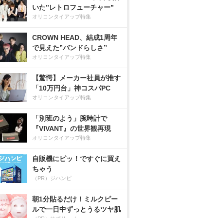
いた”レトロフューチャー”
オリコンタイアップ特集
CROWN HEAD、結成1周年
で見えた”バンドらしさ”
オリコンタイアップ特集
【驚愕】メーカー社員が推す
「10万円台」神コスパPC
オリコンタイアップ特集
「別班のよう」腕時計で
『VIVANT』の世界観再現
オリコンタイアップ特集
自販機にピッ！ですぐに買え
ちゃう
（PR）ジハンピ
朝1分貼るだけ！ミルクピー
ルで一日中ずっとうるツヤ肌