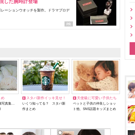
表現した腕時計登場
ラボレーションウオッチを製作。ドラマプロデ
とめ
スタバ新作イッキ見せ！
天使級に可愛い子供たち
猫写真集…
いくつ知ってる？ スタバ新
ペットと子供の仲良しショッ
リ
作まとめ
ト他、SNS話題キッズまとめ