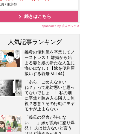
員 / 東京都
続きはこちら
sponsored by 求人ボックス
人気記事ランキング
義母の便利屋を卒業してノ
ーストレス！ 離婚から始
まる妻と娘の新たな人生に
悔いはなし！【嫁を便利屋
扱いする義母 Vol.44】
「あら、ごめんなさい
ね？」って絶対悪いと思っ
てないでしょ…！ 私の畑
に平然と踏み入る隣人…無
視？悪意？その行動にモヤ
モヤが止まらない
「義母の発言が許せな
い…！」嫁が義母に怒り爆
発！ 夫は仕方ないと言う
けれど諦めるべき？