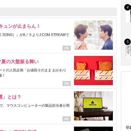
にキュンが止まらん！
ONG）』が8／５よりJ:COM STREAMで
マ夏の大盤振る舞い
ートの人気企画「お値段そのまま おかわり
催！
選」とは？
で、マウスコンピューターの製品担当者が用
登