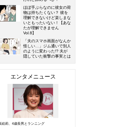
ほぼ手ぶらなのに彼女の荷
物は持ちたくない？ 彼を
理解できないけど楽しまな
いともったいない！【あな
たが理解できません
Vol.8】
「夫のスマホ画面がなんか
怪しい…」ジム通いで別人
のように変わった!? 夫が
隠していた衝撃の事実とは
エンタメニュース
坂絵莉、4歳長男とランニング