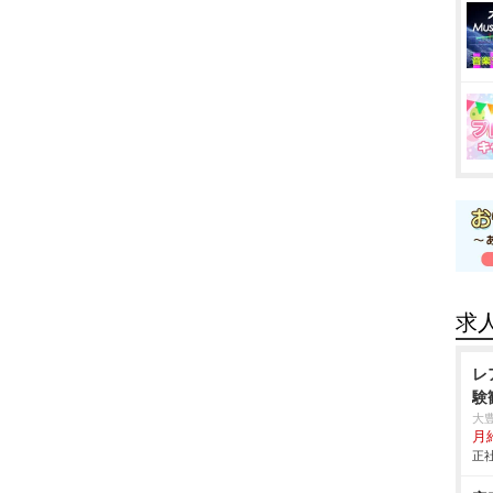
求
レ
験
大
月
正社