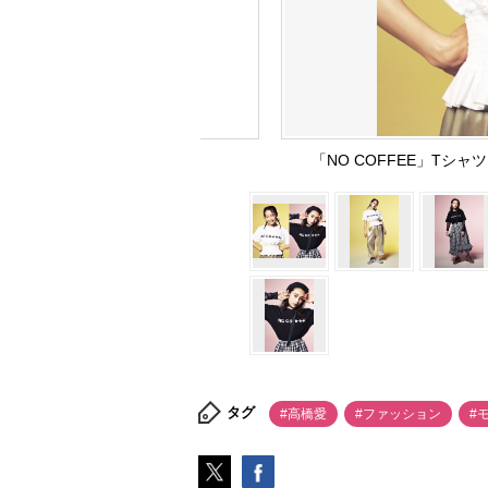
「NO COFFEE」T
タグ
#高橋愛
#ファッション
#