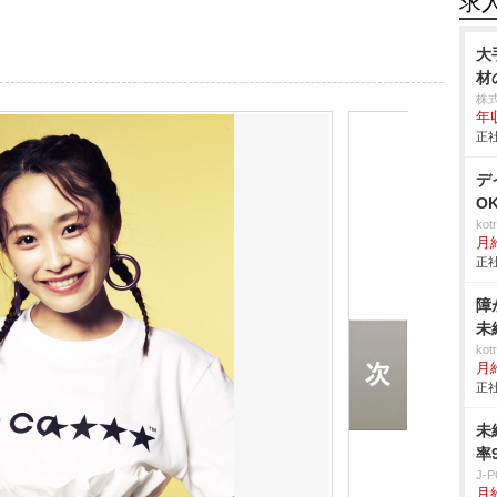
求
大
材
株式
年
正社
デ
O
ko
月
正社
障
未
ko
月
正社
未
率
J
月給