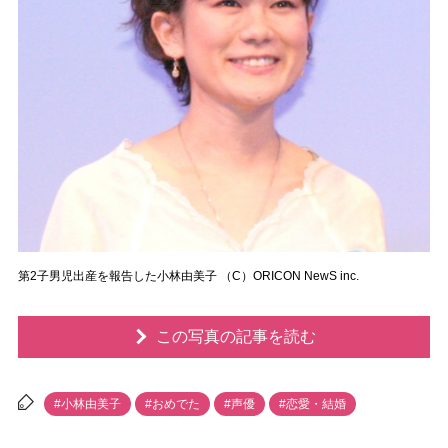
第2子男児出産を報告した小林由美子 （C）ORICON NewS inc.
この写真の記事を読む
#小林由美子
#おめでた
#声優
#恋愛・結婚