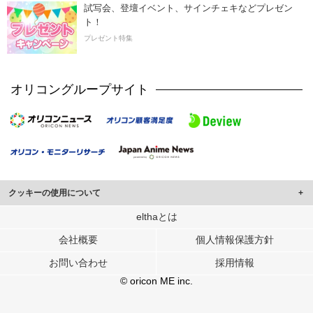
試写会、登壇イベント、サインチェキなどプレゼン
ト！
プレゼント特集
オリコングループサイト
クッキーの使用について
このサイトでは Cookie を使用して、ユーザーに合わせたコンテンツや広告の
elthaとは
表示、ソーシャル メディア機能の提供、広告の表示回数やクリック数の測定を
会社概要
個人情報保護方針
行っています。
また、ユーザーによるサイトの利用状況についても情報を収集し、ソーシャル
お問い合わせ
採用情報
メディアや広告配信、データ解析の各パートナーに提供しています。
各パートナーは、この情報とユーザーが各パートナーに提供した他の情報や、
© oricon ME inc.
ユーザーが各パートナーのサービスを使用したときに収集した他の情報を組み
合わせて使用することがあります。