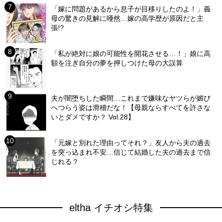
「嫁に問題があるから息子が目移りしたのよ！」義
母の驚きの見解に唖然…嫁の高学歴が原因だと主
張!?
「私が絶対に娘の可能性を開花させる…！」娘に高
額を注ぎ自分の夢を押しつけた母の大誤算
夫が闇堕ちした瞬間…これまで嫌味なヤツらが媚び
へつらう姿は滑稽だな！【母親ならすべてを許さな
いとダメですか？ Vol.28】
「元嫁と別れた理由ってそれ？」友人から夫の過去
を突っ込まれ不安…信じて結婚した夫の過去まで信
じれる？
eltha イチオシ特集