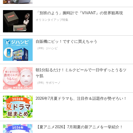
「別班のよう」腕時計で『VIVANT』の世界観再現
オリコンタイアップ特集
自販機にピッ！ですぐに買えちゃう
（PR）ジハンピ
朝1分貼るだけ！ミルクピールで一日中ずっとうるツ
ヤ肌
（PR）サボリーノ
2026年7月夏ドラマも、注目作＆話題作が勢ぞろい！
【夏アニメ2026】7月期夏の新アニメを一挙紹介！