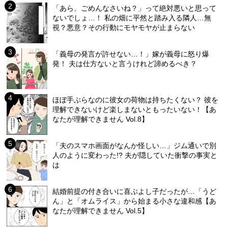
「あら、ごめんなさいね？」って絶対悪いと思って
ないでしょ…！ 私の畑に平然と踏み入る隣人…無
視？悪意？その行動にモヤモヤが止まらない
「義母の発言が許せない…！」嫁が義母に怒り爆
発！ 夫は仕方ないと言うけれど諦めるべき？
ほぼ手ぶらなのに彼女の荷物は持ちたくない？ 彼を
理解できないけど楽しまないともったいない！【あ
なたが理解できません Vol.8】
「夫のスマホ画面がなんか怪しい…」ジム通いで別
人のように変わった!? 夫が隠していた衝撃の事実と
は
結婚前提の付き合いに喜ぶよし子だったが…「うど
ん」と「オムライス」から始まる小さな違和感【あ
なたが理解できません Vol.5】