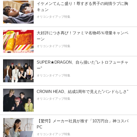
イケメンてんこ盛り！尊すぎる男子の純情ラブに胸
キュン
オリコンタイアップ特集
大好評につき再び！ファミマ名物45％増量キャンペ
ーン
オリコンタイアップ特集
SUPER★DRAGON、自ら描いた”レトロフューチャ
ー”
オリコンタイアップ特集
CROWN HEAD、結成1周年で見えた”バンドらしさ”
オリコンタイアップ特集
【驚愕】メーカー社員が推す「10万円台」神コスパ
PC
オリコンタイアップ特集