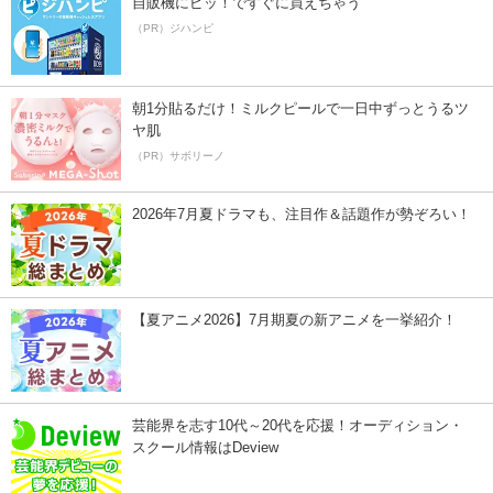
自販機にピッ！ですぐに買えちゃう
（PR）ジハンピ
朝1分貼るだけ！ミルクピールで一日中ずっとうるツ
ヤ肌
（PR）サボリーノ
2026年7月夏ドラマも、注目作＆話題作が勢ぞろい！
【夏アニメ2026】7月期夏の新アニメを一挙紹介！
芸能界を志す10代～20代を応援！オーディション・
スクール情報はDeview