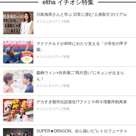
eltha イチオシ特集
川島海荷さんと学ぶ 日常に潜む“人身取引”のリアル
オリコンタイアップ特集
マクドナルドが40年にわたり支える「小学生の甲子
園」
オリコンタイアップ特集
森崎ウィン×向井康二“両片思い”にキュンが止まら
ん！
オリコンタイアップ特集
デカすぎ都市伝説発生!?ファミマ45％増量作戦再来
オリコンタイアップ特集
SUPER★DRAGON、自ら描いた”レトロフューチャ