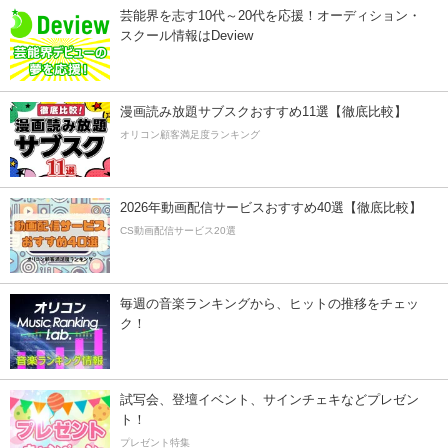
芸能界を志す10代～20代を応援！オーディション・
スクール情報はDeview
漫画読み放題サブスクおすすめ11選【徹底比較】
オリコン顧客満足度ランキング
2026年動画配信サービスおすすめ40選【徹底比較】
CS動画配信サービス20選
毎週の音楽ランキングから、ヒットの推移をチェッ
ク！
試写会、登壇イベント、サインチェキなどプレゼン
ト！
プレゼント特集