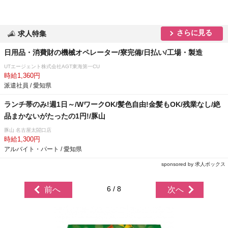
さらに見る
求人特集
日用品・消費財の機械オペレーター/寮完備/日払い/工場・製造
UTエージェント株式会社AGT東海第一CU
時給1,360円
派遣社員 / 愛知県
ランチ帯のみ!週1日～/WワークOK/髪色自由!金髪もOK/残業なし/絶
品まかないがたったの1円!/豚山
豚山 名古屋太閤口店
時給1,300円
アルバイト・パート / 愛知県
sponsored by 求人ボックス
6 / 8
前へ
次へ