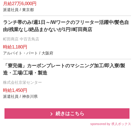
月給27万6,000円
派遣社員 / 東京都
ランチ帯のみ!週1日～/Wワークのフリーター活躍中/髪色自
由/残業なし/絶品まかないが1円!/町田商店
町田商店 中百舌鳥店
時給1,180円
アルバイト・パート / 大阪府
「寮完備」カーボンプレートのマシニング加工/即入寮/製
造・工場/工場・製造
株式会社京栄センター
時給1,450円
派遣社員 / 神奈川県
続きはこちら
sponsored by 求人ボックス