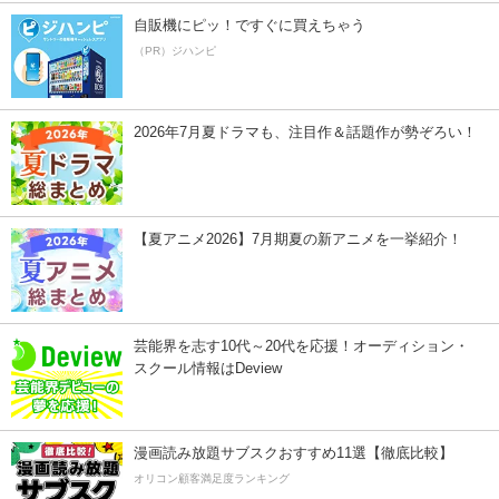
自販機にピッ！ですぐに買えちゃう
（PR）ジハンピ
2026年7月夏ドラマも、注目作＆話題作が勢ぞろい！
【夏アニメ2026】7月期夏の新アニメを一挙紹介！
芸能界を志す10代～20代を応援！オーディション・
スクール情報はDeview
漫画読み放題サブスクおすすめ11選【徹底比較】
オリコン顧客満足度ランキング