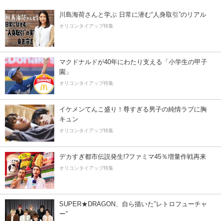
川島海荷さんと学ぶ 日常に潜む“人身取引”のリアル
オリコンタイアップ特集
マクドナルドが40年にわたり支える「小学生の甲子
園」
オリコンタイアップ特集
イケメンてんこ盛り！尊すぎる男子の純情ラブに胸
キュン
オリコンタイアップ特集
デカすぎ都市伝説発生!?ファミマ45％増量作戦再来
オリコンタイアップ特集
SUPER★DRAGON、自ら描いた”レトロフューチャ
ー”