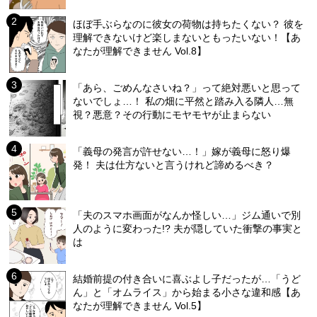
ほぼ手ぶらなのに彼女の荷物は持ちたくない？ 彼を
理解できないけど楽しまないともったいない！【あ
なたが理解できません Vol.8】
「あら、ごめんなさいね？」って絶対悪いと思って
ないでしょ…！ 私の畑に平然と踏み入る隣人…無
視？悪意？その行動にモヤモヤが止まらない
「義母の発言が許せない…！」嫁が義母に怒り爆
発！ 夫は仕方ないと言うけれど諦めるべき？
「夫のスマホ画面がなんか怪しい…」ジム通いで別
人のように変わった!? 夫が隠していた衝撃の事実と
は
結婚前提の付き合いに喜ぶよし子だったが…「うど
ん」と「オムライス」から始まる小さな違和感【あ
なたが理解できません Vol.5】