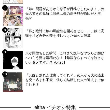
「嫁に問題があるから息子が目移りしたのよ！」義
母の驚きの見解に唖然…嫁の高学歴が原因だと主
張!?
「私が絶対に娘の可能性を開花させる…！」娘に高
額を注ぎ自分の夢を押しつけた母の大誤算
夫が闇堕ちした瞬間…これまで嫌味なヤツらが媚び
へつらう姿は滑稽だな！【母親ならすべてを許さな
いとダメですか？ Vol.28】
「元嫁と別れた理由ってそれ？」友人から夫の過去
を突っ込まれ不安…信じて結婚した夫の過去まで信
じれる？
eltha イチオシ特集