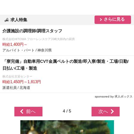
さらに見る
求人特集
介護施設の調理師/調理スタッフ
株式会社HITOWA フローレンスケア川崎大師内の厨房
時給1,400円～
アルバイト・パート / 神奈川県
「寮完備」自動車用CVT金属ベルトの製造/即入寮/製造・工場/日勤/
日払い/工場・製造
株式会社京栄センター
時給1,450円～1,813円
派遣社員 / 北海道
sponsored by 求人ボックス
4 / 5
前へ
次へ