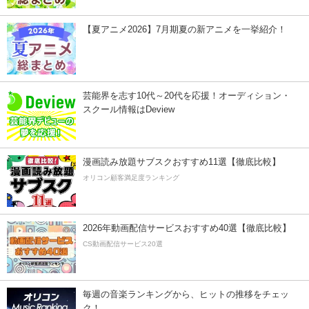
【夏アニメ2026】7月期夏の新アニメを一挙紹介！
芸能界を志す10代～20代を応援！オーディション・
スクール情報はDeview
漫画読み放題サブスクおすすめ11選【徹底比較】
オリコン顧客満足度ランキング
2026年動画配信サービスおすすめ40選【徹底比較】
CS動画配信サービス20選
毎週の音楽ランキングから、ヒットの推移をチェッ
ク！