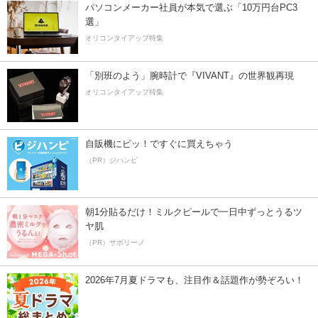
パソコンメーカー社員が本気で選ぶ「10万円台PC3
選」
オリコンタイアップ特集
「別班のよう」腕時計で『VIVANT』の世界観再現
オリコンタイアップ特集
自販機にピッ！ですぐに買えちゃう
（PR）ジハンピ
朝1分貼るだけ！ミルクピールで一日中ずっとうるツ
ヤ肌
（PR）サボリーノ
2026年7月夏ドラマも、注目作＆話題作が勢ぞろい！