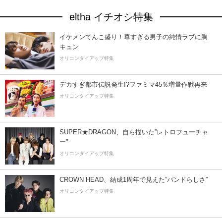
eltha イチオシ特集
イケメンてんこ盛り！尊すぎる男子の純情ラブに胸
キュン
オリコンタイアップ特集
デカすぎ都市伝説発生!?ファミマ45％増量作戦再来
オリコンタイアップ特集
SUPER★DRAGON、自ら描いた”レトロフューチャ
ー”
オリコンタイアップ特集
CROWN HEAD、結成1周年で見えた”バンドらしさ”
オリコンタイアップ特集