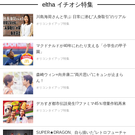
eltha イチオシ特集
川島海荷さんと学ぶ 日常に潜む“人身取引”のリアル
オリコンタイアップ特集
マクドナルドが40年にわたり支える「小学生の甲子
園」
オリコンタイアップ特集
森崎ウィン×向井康二“両片思い”にキュンが止まら
ん！
オリコンタイアップ特集
デカすぎ都市伝説発生!?ファミマ45％増量作戦再来
オリコンタイアップ特集
SUPER★DRAGON、自ら描いた”レトロフューチャ