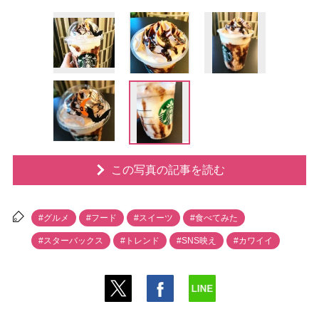
この写真の記事を読む
#グルメ
#フード
#スイーツ
#食べてみた
#スターバックス
#トレンド
#SNS映え
#カワイイ