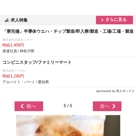
さらに見る
求人特集
「寮完備」半導体ウエハ・チップ製造/即入寮/製造・工場/工場・製造
株式会社京栄センター
時給1,400円
派遣社員 / 神奈川県
コンビニスタッフ/ファミリーマート
株式会社トーカン
時給1,240円
アルバイト・パート / 愛知県
sponsored by 求人ボックス
5 / 5
前へ
次へ