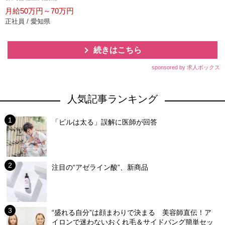
月給50万円～70万円
正社員 / 愛知県
続きはこちら
sponsored by 求人ボックス
人気記事ランキング
「ピルは太る」誤解に医師が回答
注目の“アゼライン酸”、新商品
“盛れる自分”は顔まわりで決まる 美容師直伝！ア
イロンで迷わないおくれ毛＆サイドバング簡単セッ