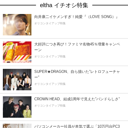
eltha イチオシ特集
向井康二イケメンすぎ！純愛『（LOVE SONG）』
オリコンタイアップ特集
大好評につき再び！ファミマ名物45％増量キャンペ
ーン
オリコンタイアップ特集
SUPER★DRAGON、自ら描いた”レトロフューチャ
ー”
オリコンタイアップ特集
CROWN HEAD、結成1周年で見えた”バンドらしさ”
オリコンタイアップ特集
パソコンメーカー社員が本気で選ぶ「10万円台PC3