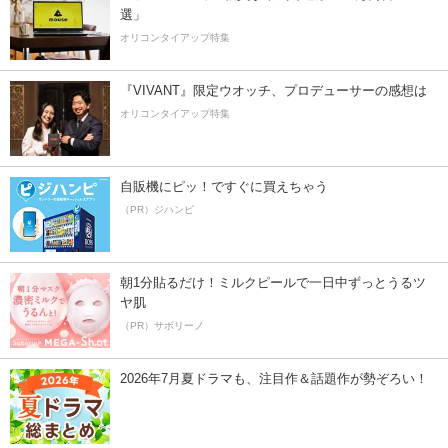
選」
オリコンタイアップ特集
『VIVANT』限定ウオッチ、プロデューサーの感想は
オリコンタイアップ特集
自販機にピッ！ですぐに買えちゃう
（PR）ジハンピ
朝1分貼るだけ！ミルクピールで一日中ずっとうるツ
ヤ肌
（PR）サボリーノ
2026年7月夏ドラマも、注目作＆話題作が勢ぞろい！