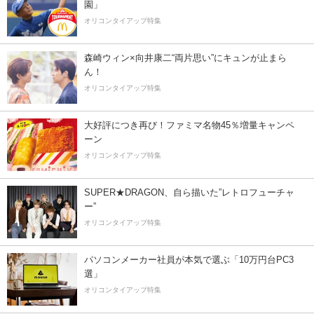
園」
オリコンタイアップ特集
森崎ウィン×向井康二“両片思い”にキュンが止まら
ん！
オリコンタイアップ特集
大好評につき再び！ファミマ名物45％増量キャンペ
ーン
オリコンタイアップ特集
SUPER★DRAGON、自ら描いた”レトロフューチャ
ー”
オリコンタイアップ特集
パソコンメーカー社員が本気で選ぶ「10万円台PC3
選」
オリコンタイアップ特集