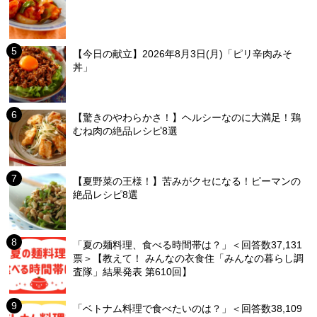
【今日の献立】2026年8月3日(月)「ピリ辛肉みそ
丼」
【驚きのやわらかさ！】ヘルシーなのに大満足！鶏
むね肉の絶品レシピ8選
【夏野菜の王様！】苦みがクセになる！ピーマンの
絶品レシピ8選
「夏の麺料理、食べる時間帯は？」＜回答数37,131
票＞【教えて！ みんなの衣食住「みんなの暮らし調
査隊」結果発表 第610回】
「ベトナム料理で食べたいのは？」＜回答数38,109