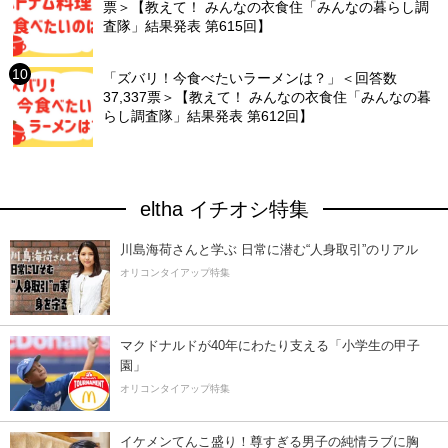
票＞【教えて！ みんなの衣食住「みんなの暮らし調
査隊」結果発表 第615回】
「ズバリ！今食べたいラーメンは？」＜回答数
37,337票＞【教えて！ みんなの衣食住「みんなの暮
らし調査隊」結果発表 第612回】
eltha イチオシ特集
川島海荷さんと学ぶ 日常に潜む“人身取引”のリアル
オリコンタイアップ特集
マクドナルドが40年にわたり支える「小学生の甲子
園」
オリコンタイアップ特集
イケメンてんこ盛り！尊すぎる男子の純情ラブに胸