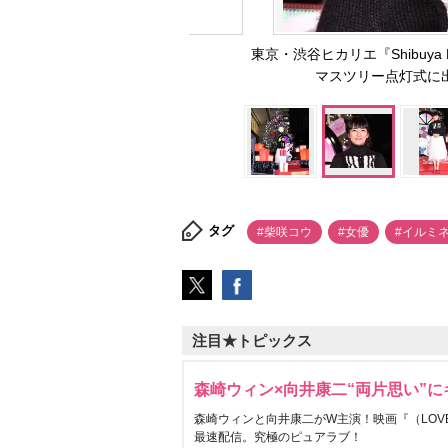
東京・渋谷ヒカリエ『Shibuya Hi
マスツリー点灯式に出席し
タグ
#柴咲コウ
#女優
#イルミ
注目★トピックス
森崎ウィン×向井康二“両片思い”
森崎ウィンと向井康二がW主演！映画『（LOVE S
最速配信。究極のピュアラブ！