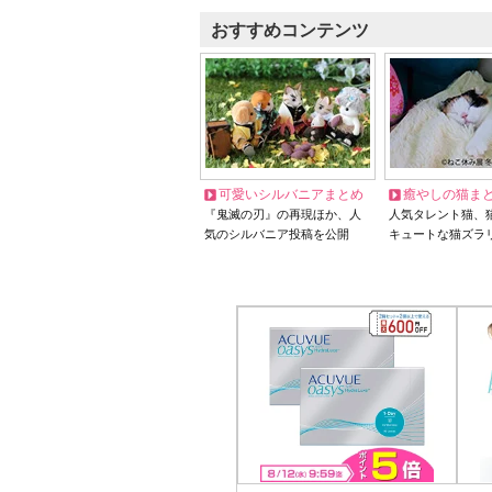
おすすめコンテンツ
可愛いシルバニアまとめ
癒やしの猫ま
『鬼滅の刃』の再現ほか、人
人気タレント猫、
気のシルバニア投稿を公開
キュートな猫ズラ