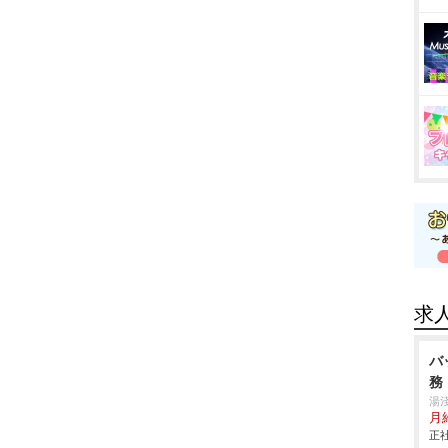
求
バ
務
湯
月給
正社