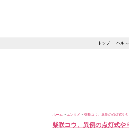
トップ
ヘルス
メイク・コスメ・スキ
ホーム
>
エンタメ
>
柴咲コウ、異例の点灯式や
柴咲コウ、異例の点灯式や