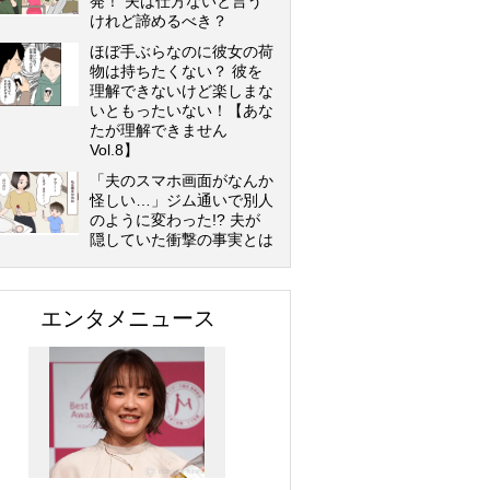
発！ 夫は仕方ないと言う
けれど諦めるべき？
ほぼ手ぶらなのに彼女の荷
物は持ちたくない？ 彼を
理解できないけど楽しまな
いともったいない！【あな
たが理解できません
Vol.8】
「夫のスマホ画面がなんか
怪しい…」ジム通いで別人
のように変わった!? 夫が
隠していた衝撃の事実とは
エンタメニュース