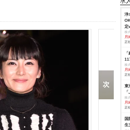
求
浄
O
定w
株
月
正社
「
1
株
月
正社
東
「
株
月
正社
国
生