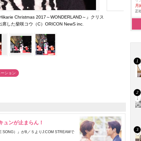
リ
月給
正社
karie Christmas 2017～WONDERLAND～』クリス
た柴咲コウ（C）ORICON NewS inc.
ネーション
にキュンが止まらん！
ONG）』が8／５よりJ:COM STREAMで