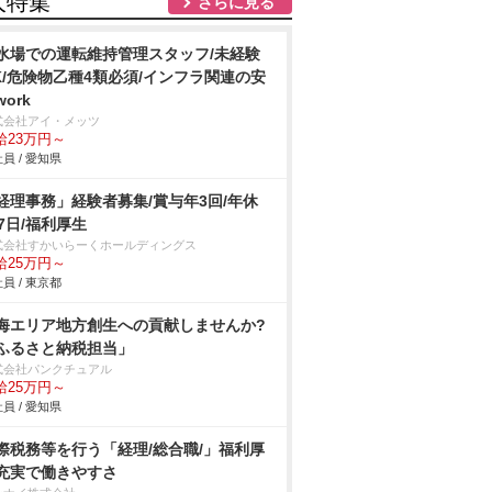
人特集
さらに見る
水場での運転維持管理スタッフ/未経験
K/危険物乙種4類必須/インフラ関連の安
ork
式会社アイ・メッツ
給23万円～
員 / 愛知県
経理事務」経験者募集/賞与年3回/年休
17日/福利厚生
式会社すかいらーくホールディングス
給25万円～
員 / 東京都
海エリア地方創生への貢献しませんか?
ふるさと納税担当」
式会社パンクチュアル
給25万円～
員 / 愛知県
際税務等を行う「経理/総合職/」福利厚
充実で働きやすさ