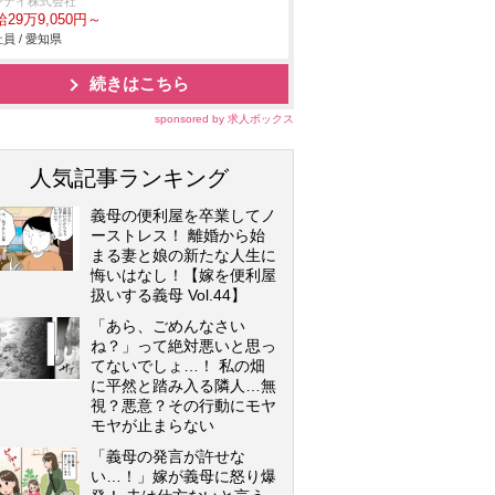
ンナイ株式会社
29万9,050円～
員 / 愛知県
続きはこちら
sponsored by 求人ボックス
人気記事ランキング
義母の便利屋を卒業してノ
ーストレス！ 離婚から始
まる妻と娘の新たな人生に
悔いはなし！【嫁を便利屋
扱いする義母 Vol.44】
「あら、ごめんなさい
ね？」って絶対悪いと思っ
てないでしょ…！ 私の畑
に平然と踏み入る隣人…無
視？悪意？その行動にモヤ
モヤが止まらない
「義母の発言が許せな
い…！」嫁が義母に怒り爆