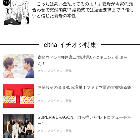
「こっちは高い金払ってるのよ！」義母が両家の顔
合わせで突然豹変!? 結婚式では返金要求まで!? 優し
いと信じた義母の本性
eltha イチオシ特集
森崎ウィン×向井康二“両片思い”にキュンが止まら
ん！
オリコンタイアップ特集
お値段そのまま45％増量！ファミマ夏の大盤振る舞
い
オリコンタイアップ特集
SUPER★DRAGON、自ら描いた”レトロフューチャ
ー”
オリコンタイアップ特集