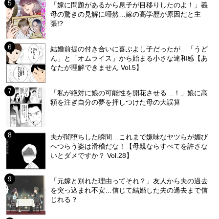
「嫁に問題があるから息子が目移りしたのよ！」義
母の驚きの見解に唖然…嫁の高学歴が原因だと主
張!?
結婚前提の付き合いに喜ぶよし子だったが…「うど
ん」と「オムライス」から始まる小さな違和感【あ
なたが理解できません Vol.5】
「私が絶対に娘の可能性を開花させる…！」娘に高
額を注ぎ自分の夢を押しつけた母の大誤算
夫が闇堕ちした瞬間…これまで嫌味なヤツらが媚び
へつらう姿は滑稽だな！【母親ならすべてを許さな
いとダメですか？ Vol.28】
「元嫁と別れた理由ってそれ？」友人から夫の過去
を突っ込まれ不安…信じて結婚した夫の過去まで信
じれる？