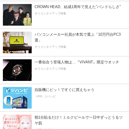
CROWN HEAD、結成1周年で見えた”バンドらしさ”
オリコンタイアップ特集
パソコンメーカー社員が本気で選ぶ「10万円台PC3
選」
オリコンタイアップ特集
一番似合う登場人物は…『VIVANT』限定ウオッチ
オリコンタイアップ特集
自販機にピッ！ですぐに買えちゃう
（PR）ジハンピ
朝1分貼るだけ！ミルクピールで一日中ずっとうるツ
ヤ肌