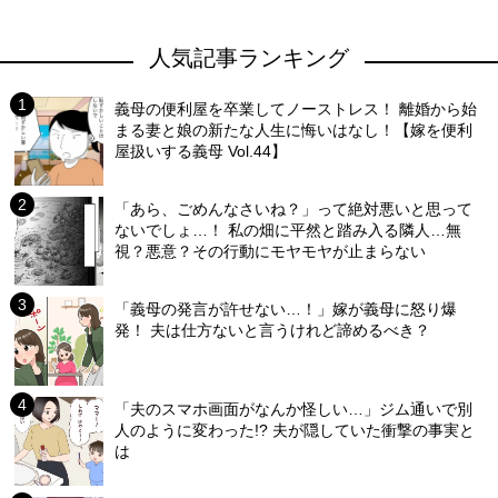
人気記事ランキング
義母の便利屋を卒業してノーストレス！ 離婚から始
まる妻と娘の新たな人生に悔いはなし！【嫁を便利
屋扱いする義母 Vol.44】
「あら、ごめんなさいね？」って絶対悪いと思って
ないでしょ…！ 私の畑に平然と踏み入る隣人…無
視？悪意？その行動にモヤモヤが止まらない
「義母の発言が許せない…！」嫁が義母に怒り爆
発！ 夫は仕方ないと言うけれど諦めるべき？
「夫のスマホ画面がなんか怪しい…」ジム通いで別
人のように変わった!? 夫が隠していた衝撃の事実と
は