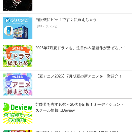
自販機にピッ！ですぐに買えちゃう
（PR）ジハンピ
2026年7月夏ドラマも、注目作＆話題作が勢ぞろい！
【夏アニメ2026】7月期夏の新アニメを一挙紹介！
芸能界を志す10代～20代を応援！オーディション・
スクール情報はDeview