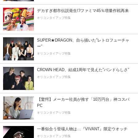
デカすぎ都市伝説発生!?ファミマ45％増量作戦再来
オリコンタイアップ特集
SUPER★DRAGON、自ら描いた”レトロフューチャ
ー”
オリコンタイアップ特集
CROWN HEAD、結成1周年で見えた”バンドらしさ”
オリコンタイアップ特集
【驚愕】メーカー社員が推す「10万円台」神コスパ
PC
オリコンタイアップ特集
一番似合う登場人物は…『VIVANT』限定ウオッチ
オリコンタイアップ特集