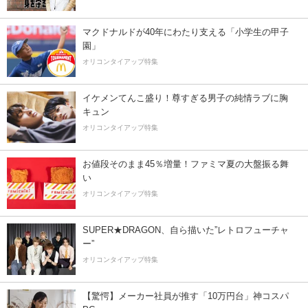
マクドナルドが40年にわたり支える「小学生の甲子
園」
オリコンタイアップ特集
イケメンてんこ盛り！尊すぎる男子の純情ラブに胸
キュン
オリコンタイアップ特集
お値段そのまま45％増量！ファミマ夏の大盤振る舞
い
オリコンタイアップ特集
SUPER★DRAGON、自ら描いた”レトロフューチャ
ー”
オリコンタイアップ特集
【驚愕】メーカー社員が推す「10万円台」神コスパ