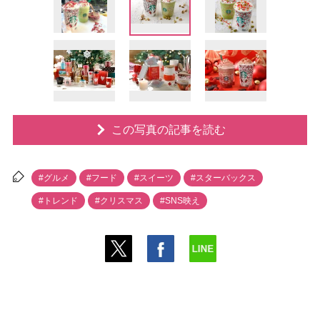
この写真の記事を読む
#グルメ
#フード
#スイーツ
#スターバックス
#トレンド
#クリスマス
#SNS映え