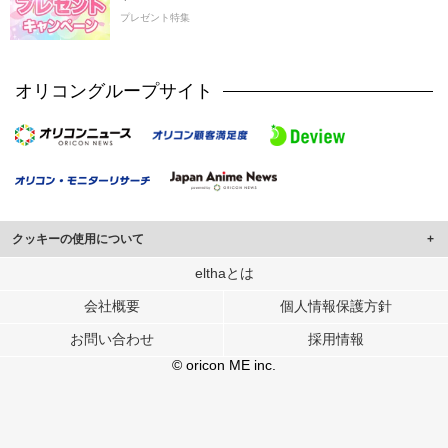
プレゼント特集
オリコングループサイト
クッキーの使用について
このサイトでは Cookie を使用して、ユーザーに合わせたコンテンツや広告の
elthaとは
表示、ソーシャル メディア機能の提供、広告の表示回数やクリック数の測定を
会社概要
個人情報保護方針
行っています。
また、ユーザーによるサイトの利用状況についても情報を収集し、ソーシャル
お問い合わせ
採用情報
メディアや広告配信、データ解析の各パートナーに提供しています。
各パートナーは、この情報とユーザーが各パートナーに提供した他の情報や、
© oricon ME inc.
ユーザーが各パートナーのサービスを使用したときに収集した他の情報を組み
合わせて使用することがあります。