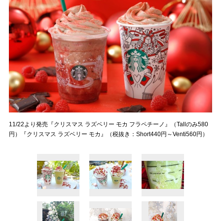
11/22より発売『クリスマス ラズベリー モカ フラペチーノ』（Tallのみ580
円）『クリスマス ラズベリー モカ』（税抜き：Short440円～Venti560円）