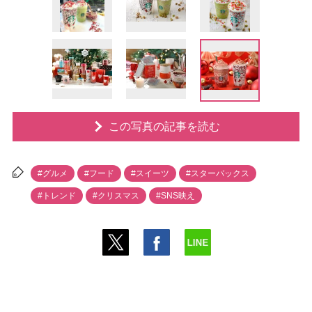
この写真の記事を読む
#グルメ
#フード
#スイーツ
#スターバックス
#トレンド
#クリスマス
#SNS映え