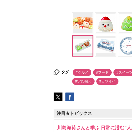
タグ
#グルメ
#フード
#スイー
#SNS映え
#カワイイ
注目★トピックス
川島海荷さんと学ぶ 日常に潜む“人