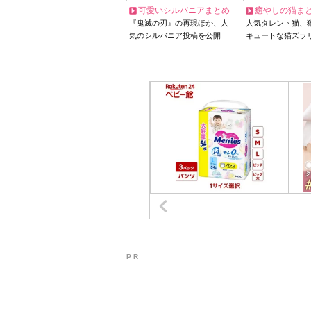
可愛いシルバニアまとめ
癒やしの猫ま
『鬼滅の刃』の再現ほか、人
人気タレント猫、
気のシルバニア投稿を公開
キュートな猫ズラ
P R