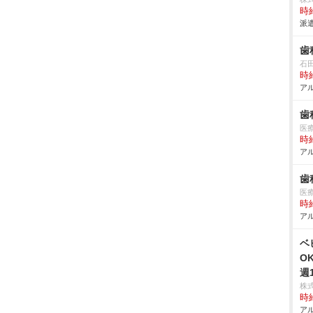
時給
派遣
歯
石
時給
アル
歯
医
時給
アル
歯
医
時給
アル
ベ
O
週
株
時給
アル