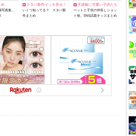
とめ
スタバ新作イッキ見せ！
天使級に可愛い子供たち
猫写真集…
いくつ知ってる？ スタバ新
ペットと子供の仲良しショッ
リ
作まとめ
ト他、SNS話題キッズまとめ