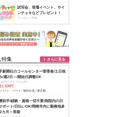
試写会、登壇イベント、サイ
ンチェキなどプレゼント！
プレゼント特集
人特集
さらに見る
手新聞社のコールセンター管理者/土日祝
み/週2日～/開始日調整OK
式会社ベルシステム24
1,500円
バイト・パート / 契約社員 / 東京都
護助手/経験・資格一切不要/病院内の日
サポート/日払いOK/岡崎市内に勤務地多
 2カ月～長期
式会社ニッソーネット