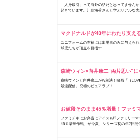
「人身取引」って海外の話だと思ってませんか
起きています。川島海荷さんと学ぶリアルな実
マクドナルドが40年にわたり支え
ユニフォームの右袖には出場者のみに与えられ
球児たちが頂点を目指す
森崎ウィン×向井康二“両片思い”
森崎ウィンと向井康二がW主演！映画『（LOVE S
最速配信。究極のピュアラブ！
お値段そのまま45％増量！ファミ
ファミチキにお弁当にアイスも!?ファミリーマ
45％増量作戦」が今夏、シリーズ初の年2回開