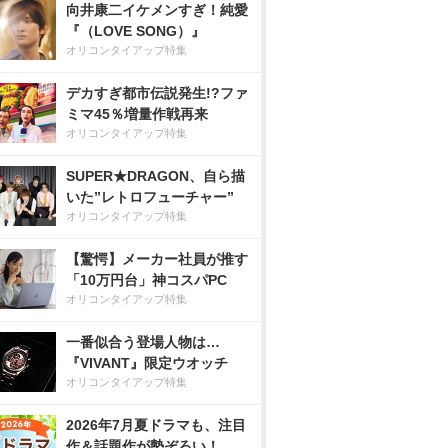
向井康二イケメンすぎ！純愛
『（LOVE SONG）』
オリコンタイアップ特集
デカすぎ都市伝説発生!?ファ
ミマ45％増量作戦再来
オリコンタイアップ特集
SUPER★DRAGON、自ら描
いた”レトロフューチャー”
オリコンタイアップ特集
【驚愕】メーカー社員が推す
「10万円台」神コスパPC
オリコンタイアップ特集
一番似合う登場人物は…
『VIVANT』限定ウオッチ
オリコンタイアップ特集
2026年7月夏ドラマも、注目
作＆話題作が勢ぞろい！