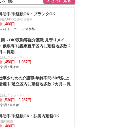
人特集
さらに見る
科助手/未経験OK・ブランクOK
療法人FDOこみやま歯科
1,400円
バイト・パート / 東京都
1回～OK/夜勤専従介護職 見守りメイ
・仮眠有/札幌市豊平区内に勤務地多数 2
月～長期
式会社ニッソーネット
1,450円～1,937円
社員 / 北海道
仕事少なめの介護職/年齢不問/50代以上
活躍中/足立区内に勤務地多数 2カ月～長
式会社ニッソーネット
1,530円～2,287円
社員 / 東京都
科助手/未経験OK・扶養内勤務OK
田歯科医院
1,400円