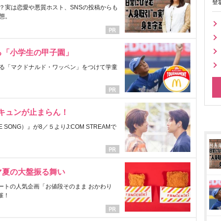
登
？実は恋愛や悪質ホスト、SNSの投稿からも
態。
る「小学生の甲子園」
る「マクドナルド・ワッペン」をつけて学童
にキュンが止まらん！
ONG）』が8／５よりJ:COM STREAMで
マ夏の大盤振る舞い
ートの人気企画「お値段そのまま おかわり
催！