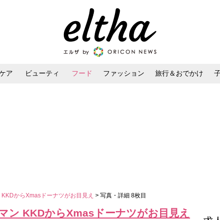
ケア
ビューティ
フード
ファッション
旅行＆おでかけ
ンケア
ダイエット・ボディケア
ヘアスタイル・ヘアアレンジ
KKDからXmasドーナツがお目見え
> 写真・詳細 8枚目
ン KKDからXmasドーナツがお目見え