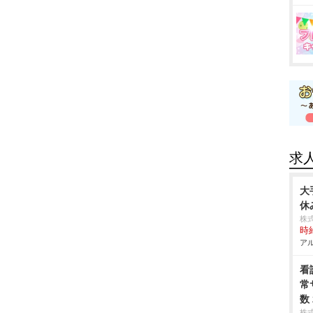
求
大
休
株
時給
アル
看
常
数
株