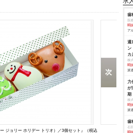
求
歯
医
時給
アル
週
ン
カ
株
時給
派遣
力
が
期
株
時給
派遣
歯
石
 trio（ホリー ジョリー ホリデー トリオ）／3個セット』（税込
時給