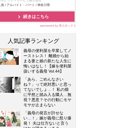
根モビリティサービス株式会社
員 / アルバイト・パート / 神奈川県
続きはこちら
sponsored by 求人ボックス
人気記事ランキング
義母の便利屋を卒業してノ
ーストレス！ 離婚から始
まる妻と娘の新たな人生に
悔いはなし！【嫁を便利屋
扱いする義母 Vol.44】
「あら、ごめんなさい
ね？」って絶対悪いと思っ
てないでしょ…！ 私の畑
に平然と踏み入る隣人…無
視？悪意？その行動にモヤ
モヤが止まらない
「義母の発言が許せな
い…！」嫁が義母に怒り爆
発！ 夫は仕方ないと言う