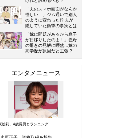
けれど諦めるべき？
「夫のスマホ画面がなんか
怪しい…」ジム通いで別人
のように変わった!? 夫が
隠していた衝撃の事実とは
「嫁に問題があるから息子
が目移りしたのよ！」義母
の驚きの見解に唖然…嫁の
高学歴が原因だと主張!?
エンタメニュース
坂絵莉、4歳長男とランニング
小原正子、資格取得を報告