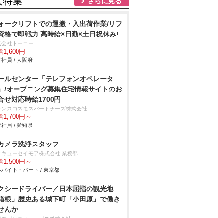
人特集
さらに見る
ォークリフトでの運搬・入出荷作業/リフ
資格で即戦力 高時給×日勤×土日祝休み!
式会社トーコー
1,600円
社員 / 大阪府
ールセンター「テレフォンオペレータ
」/オープニング募集住宅情報サイトのお
合せ対応時給1700円
ランスコスモスパートナーズ株式会社
1,700円～
社員 / 愛知県
カメラ洗浄スタッフ
タキューセイモア株式会社 業務部
1,500円～
バイト・パート / 東京都
クシードライバー／日本屈指の観光地
箱根」歴史ある城下町「小田原」で働き
せんか