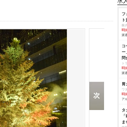
求
フ
ト
株
時給
派遣
コ
ー
問
ト
時給
派遣
胃
ワ
時給
アル
タ
「
ま