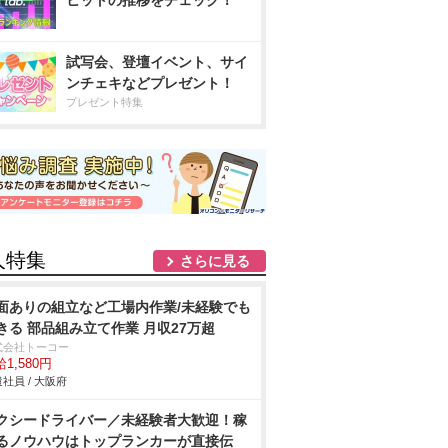
ヒットの推移をチェック！
試写会、登壇イベント、サイ
ンチェキなどプレゼント！
プレゼント特集
人特集
さらに見る
面ありの組立など工場内作業/未経験でも
きる 部品組み立て作業 月収27万超
式会社トーコー
1,580円
社員 / 大阪府
クシードライバー／未経験者大歓迎！稼
るノウハウはトップランカーが直接伝