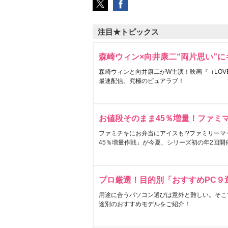
注目★トピックス
森崎ウィン×向井康二“両片思い”
森崎ウィンと向井康二がW主演！映画『（LOVE S
最速配信。究極のピュアラブ！
お値段そのまま45％増量！ファミ
ファミチキにお弁当にアイスも!?ファミリーマ
45％増量作戦」が今夏、シリーズ初の年2回開
プロ厳選！目的別「おすすめPC９
用途に合うパソコン選びは意外と難しい。そこ
途別のおすすめモデルをご紹介！