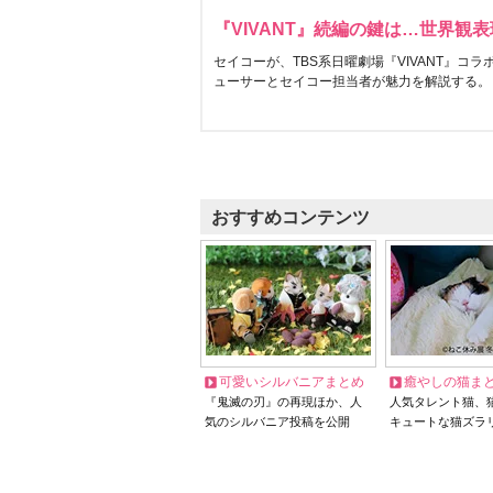
『VIVANT』続編の鍵は…世界観
セイコーが、TBS系日曜劇場『VIVANT』コ
ューサーとセイコー担当者が魅力を解説する。
おすすめコンテンツ
可愛いシルバニアまとめ
癒やしの猫ま
『鬼滅の刃』の再現ほか、人
人気タレント猫、
気のシルバニア投稿を公開
キュートな猫ズラ