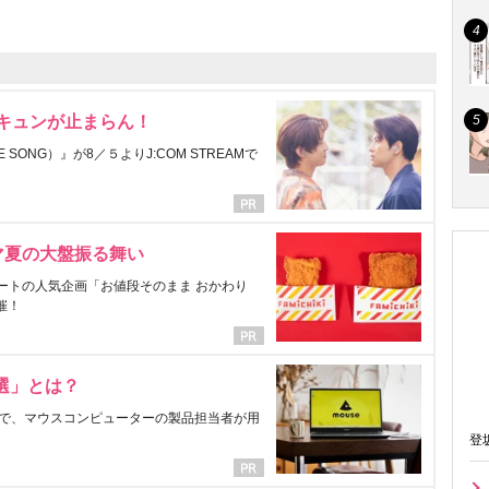
にキュンが止まらん！
ONG）』が8／５よりJ:COM STREAMで
マ夏の大盤振る舞い
ートの人気企画「お値段そのまま おかわり
催！
選」とは？
で、マウスコンピューターの製品担当者が用
登