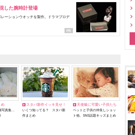
表現した腕時計登場
ラボレーションウオッチを製作。ドラマプロデ
とめ
スタバ新作イッキ見せ！
天使級に可愛い子供たち
猫写真集…
いくつ知ってる？ スタバ新
ペットと子供の仲良しショッ
リ
作まとめ
ト他、SNS話題キッズまとめ