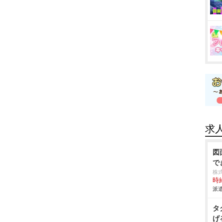
求
図
で
株
時給
派遣
タ
げ