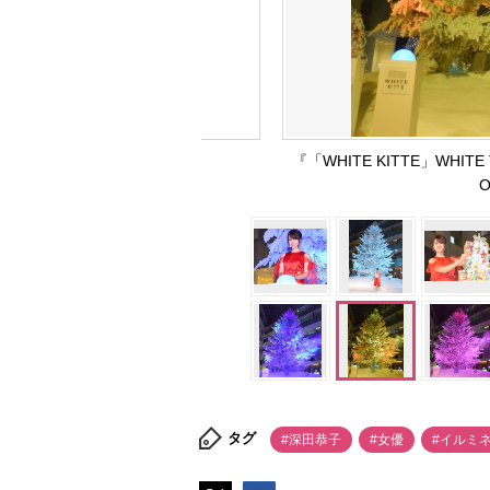
『「WHITE KITTE」WHI
O
タグ
#深田恭子
#女優
#イルミ