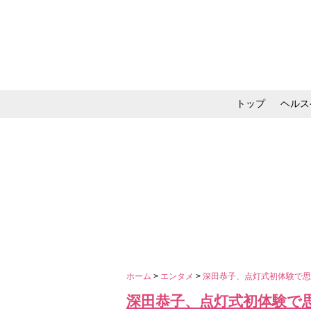
トップ
ヘルス
メイク・コスメ・スキ
ホーム
>
エンタメ
>
深田恭子、点灯式初体験で
深田恭子、点灯式初体験で