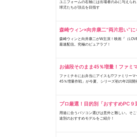
ユニフォームの右袖には出場者のみに与えられ
球児たちが頂点を目指す
森崎ウィン×向井康二“両片思い”
森崎ウィンと向井康二がW主演！映画『（LOVE S
最速配信。究極のピュアラブ！
お値段そのまま45％増量！ファミ
ファミチキにお弁当にアイスも!?ファミリーマ
45％増量作戦」が今夏、シリーズ初の年2回開
プロ厳選！目的別「おすすめPC９
用途に合うパソコン選びは意外と難しい。そこ
途別のおすすめモデルをご紹介！