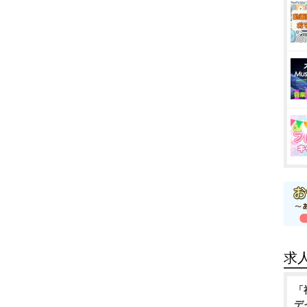
求
「
デ