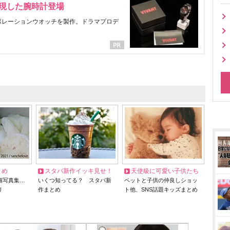
表現した腕時計登場
ラボレーションウオッチを製作。ドラマプロデ
とめ
スタバ新作イッキ見せ！
天使級に可愛い子供たち
猫写真集…
いくつ知ってる？ スタバ新
ペットと子供の仲良しショッ
リ
作まとめ
ト他、SNS話題キッズまとめ