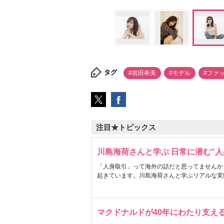
タグ
#前田希美
#モデル
#ファ
注目★トピックス
川島海荷さんと学ぶ 日常に潜む“人
「人身取引」って海外の話だと思ってませんか
起きています。川島海荷さんと学ぶリアルな実
マクドナルドが40年にわたり支え