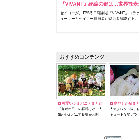
『VIVANT』続編の鍵は…世界観
セイコーが、TBS系日曜劇場『VIVANT』コ
ューサーとセイコー担当者が魅力を解説する。
おすすめコンテンツ
可愛いシルバニアまとめ
癒やしの猫ま
『鬼滅の刃』の再現ほか、人
人気タレント猫、
気のシルバニア投稿を公開
キュートな猫ズラ