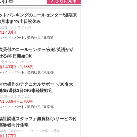
人特集
さらに見る
ットバンキングのコールセンター/短期来
3月末まで/土日祝休み
式会社ベルシステム24
1,400円
バイト・パート / 契約社員 / 北海道
次受付のコールセンター/夜勤/英語が活
せる/即日開始OK
式会社ベルシステム24
1,400円～1,738円
バイト・パート / 契約社員 / 東京都
マホ操作のテクニカルサポート/30名大
募集/週休3日OK/未経験歓迎
式会社ベルシステム24
1,500円～1,700円
バイト・パート / 契約社員 / 東京都
福祉調理スタッフ」無資格可/サービス付
高齢者向け住宅
&A 株式会社/ケア・ブリッジ帝塚山1号館
1,177円