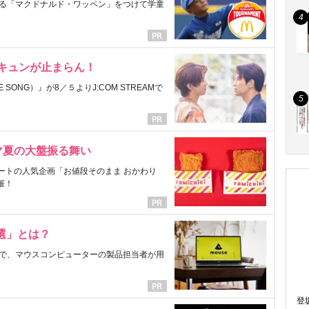
る「マクドナルド・ワッペン」をつけて学童
にキュンが止まらん！
ONG）』が8／５よりJ:COM STREAMで
マ夏の大盤振る舞い
ートの人気企画「お値段そのまま おかわり
催！
選」とは？
で、マウスコンピューターの製品担当者が用
登