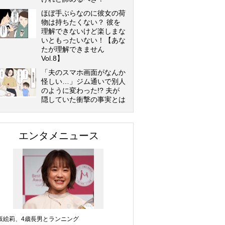
ほぼ手ぶらなのに彼女の荷
物は持ちたくない？ 彼を
理解できないけど楽しまな
いともったいない！【あな
たが理解できません
Vol.8】
「夫のスマホ画面がなんか
怪しい…」ジム通いで別人
のように変わった!? 夫が
隠していた衝撃の事実とは
エンタメニュース
坂絵莉、4歳長男とランニング