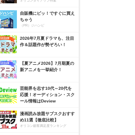
オリコンタイアップ特集
自販機にピッ！ですぐに買え
ちゃう
（PR）ジハンピ
2026年7月夏ドラマも、注目
作＆話題作が勢ぞろい！
【夏アニメ2026】7月期夏の
新アニメを一挙紹介！
芸能界を志す10代～20代を
応援！オーディション・スク
ール情報はDeview
漫画読み放題サブスクおすす
め11選【徹底比較】
オリコン顧客満足度ランキング