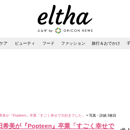
ケア
ビューティ
フード
ファッション
旅行＆おでかけ
ンケア
ダイエット・ボディケア
ヘアスタイル・ヘアアレンジ
田希美が『Popteen』卒業「すごく幸せで大好きでした」
> 写真・詳細 3枚目
田希美が『Popteen』卒業「すごく幸せで