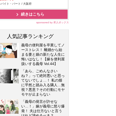
バイト・パート / 大阪府
続きはこちら
sponsored by 求人ボックス
人気記事ランキング
義母の便利屋を卒業してノ
ーストレス！ 離婚から始
まる妻と娘の新たな人生に
悔いはなし！【嫁を便利屋
扱いする義母 Vol.44】
「あら、ごめんなさい
ね？」って絶対悪いと思っ
てないでしょ…！ 私の畑
に平然と踏み入る隣人…無
視？悪意？その行動にモヤ
モヤが止まらない
「義母の発言が許せな
い…！」嫁が義母に怒り爆
発！ 夫は仕方ないと言う
けれど諦めるべき？