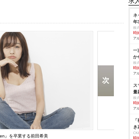
求
ネ
年
株
時給
アル
一
か
株
時給
アル
ス
量
株
時給
アル
「
き
CK
teen』を卒業する前田希美
時給