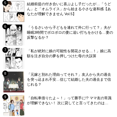
結婚前提の付き合いに喜ぶよし子だったが…「うど
ん」と「オムライス」から始まる小さな違和感【あ
なたが理解できません Vol.5】
「うるさいから子どもを連れて外に行って？」夫が
睡眠3時間でボロボロの妻に追い打ちをかける…妻の
反撃なるか？
「私が絶対に娘の可能性を開花させる…！」娘に高
額を注ぎ自分の夢を押しつけた母の大誤算
「元嫁と別れた理由ってそれ？」友人から夫の過去
を突っ込まれ不安…信じて結婚した夫の過去まで信
じれる？
「自転車借りたよ～！」って勝手に!? ママ友の常識
が理解できない！ 次に貸してと言ってきたのは…