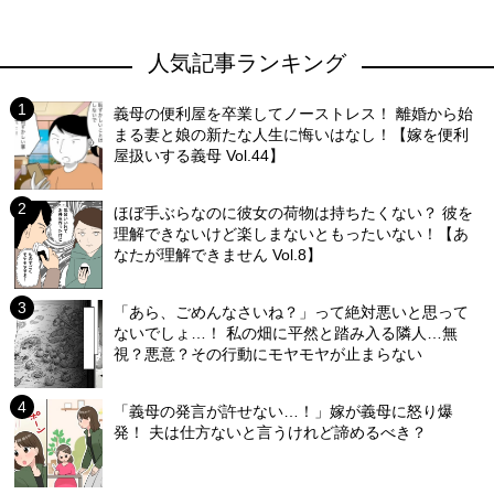
人気記事ランキング
義母の便利屋を卒業してノーストレス！ 離婚から始
まる妻と娘の新たな人生に悔いはなし！【嫁を便利
屋扱いする義母 Vol.44】
ほぼ手ぶらなのに彼女の荷物は持ちたくない？ 彼を
理解できないけど楽しまないともったいない！【あ
なたが理解できません Vol.8】
「あら、ごめんなさいね？」って絶対悪いと思って
ないでしょ…！ 私の畑に平然と踏み入る隣人…無
視？悪意？その行動にモヤモヤが止まらない
「義母の発言が許せない…！」嫁が義母に怒り爆
発！ 夫は仕方ないと言うけれど諦めるべき？