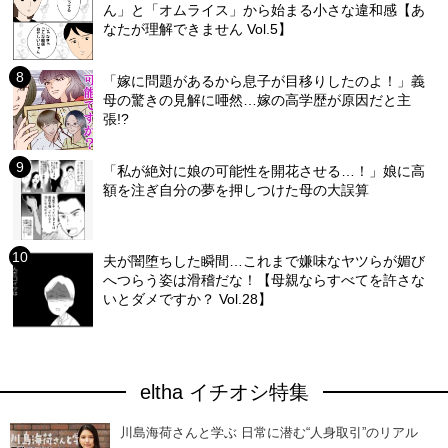
ん」と「オムライス」から始まる小さな違和感【あ
なたが理解できません Vol.5】
「嫁に問題があるから息子が目移りしたのよ！」義
母の驚きの見解に唖然…嫁の高学歴が原因だと主
張!?
「私が絶対に娘の可能性を開花させる…！」娘に高
額を注ぎ自分の夢を押しつけた母の大誤算
夫が闇堕ちした瞬間…これまで嫌味なヤツらが媚び
へつらう姿は滑稽だな！【母親ならすべてを許さな
いとダメですか？ Vol.28】
eltha イチオシ特集
川島海荷さんと学ぶ 日常に潜む“人身取引”のリアル