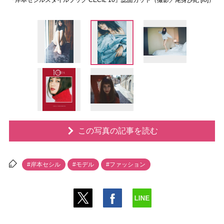
『岸本セシルスタイルブック CECIL 10』誌面カット（撮影／尾身沙紀 [io]）
この写真の記事を読む
#岸本セシル
#モデル
#ファッション