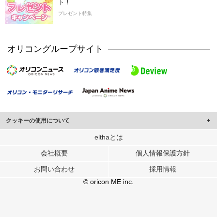
ト！
プレゼント特集
オリコングループサイト
クッキーの使用について
このサイトでは Cookie を使用して、ユーザーに合わせたコンテンツや広告の
elthaとは
表示、ソーシャル メディア機能の提供、広告の表示回数やクリック数の測定を
会社概要
個人情報保護方針
行っています。
また、ユーザーによるサイトの利用状況についても情報を収集し、ソーシャル
お問い合わせ
採用情報
メディアや広告配信、データ解析の各パートナーに提供しています。
各パートナーは、この情報とユーザーが各パートナーに提供した他の情報や、
© oricon ME inc.
ユーザーが各パートナーのサービスを使用したときに収集した他の情報を組み
合わせて使用することがあります。