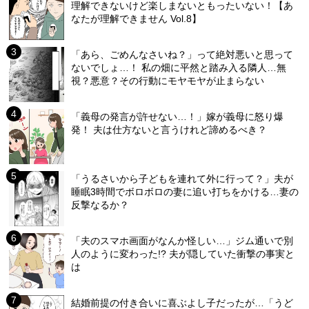
理解できないけど楽しまないともったいない！【あ
なたが理解できません Vol.8】
「あら、ごめんなさいね？」って絶対悪いと思って
ないでしょ…！ 私の畑に平然と踏み入る隣人…無
視？悪意？その行動にモヤモヤが止まらない
「義母の発言が許せない…！」嫁が義母に怒り爆
発！ 夫は仕方ないと言うけれど諦めるべき？
「うるさいから子どもを連れて外に行って？」夫が
睡眠3時間でボロボロの妻に追い打ちをかける…妻の
反撃なるか？
「夫のスマホ画面がなんか怪しい…」ジム通いで別
人のように変わった!? 夫が隠していた衝撃の事実と
は
結婚前提の付き合いに喜ぶよし子だったが…「うど