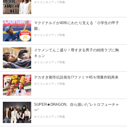
オリコンタイアップ特集
マクドナルドが40年にわたり支える「小学生の甲子
園」
オリコンタイアップ特集
イケメンてんこ盛り！尊すぎる男子の純情ラブに胸
キュン
オリコンタイアップ特集
デカすぎ都市伝説発生!?ファミマ45％増量作戦再来
オリコンタイアップ特集
SUPER★DRAGON、自ら描いた”レトロフューチャ
ー”
オリコンタイアップ特集