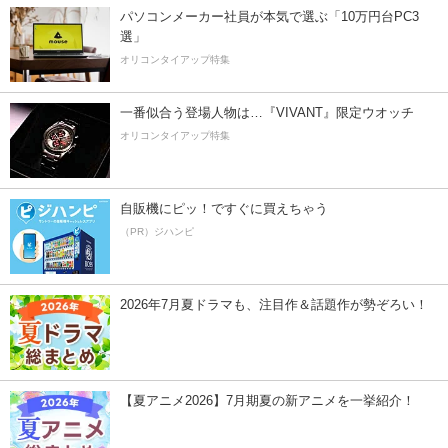
パソコンメーカー社員が本気で選ぶ「10万円台PC3
選」
オリコンタイアップ特集
一番似合う登場人物は…『VIVANT』限定ウオッチ
オリコンタイアップ特集
自販機にピッ！ですぐに買えちゃう
（PR）ジハンピ
2026年7月夏ドラマも、注目作＆話題作が勢ぞろい！
【夏アニメ2026】7月期夏の新アニメを一挙紹介！