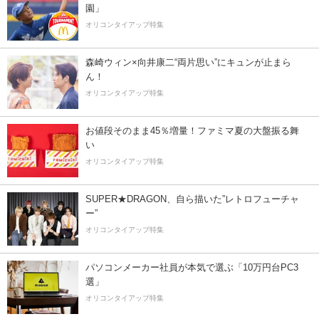
園」
オリコンタイアップ特集
森崎ウィン×向井康二“両片思い”にキュンが止まら
ん！
オリコンタイアップ特集
お値段そのまま45％増量！ファミマ夏の大盤振る舞
い
オリコンタイアップ特集
SUPER★DRAGON、自ら描いた”レトロフューチャ
ー”
オリコンタイアップ特集
パソコンメーカー社員が本気で選ぶ「10万円台PC3
選」
オリコンタイアップ特集