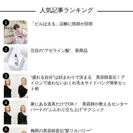
人気記事ランキング
「ピルは太る」誤解に医師が回答
注目の“アゼライン酸”、新商品
“盛れる自分”は顔まわりで決まる 美容師直伝！ア
イロンで迷わないおくれ毛＆サイドバング簡単セッ
ト術
家にある道具だけでOK！ 美容師が教えるセンター
パートの”ふんわり立ち上げ”テクニック
梅雨の美容師直伝”髪リカバリー”