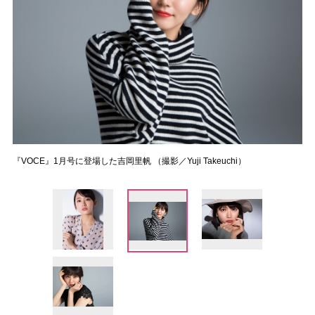
『VOCE』1月号に登場した吉岡里帆 （撮影／Yuji Takeuchi）