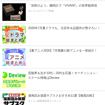
「別班のよう」腕時計で『VIVANT』の世界観再現
オリコンタイアップ特集
2026年7月夏ドラマも、注目作＆話題作が勢ぞろい！
【夏アニメ2026】7月期夏の新アニメを一挙紹介！
芸能界を志す10代～20代を応援！オーディション・
スクール情報はDeview
漫画読み放題サブスクおすすめ11選【徹底比較】
オリコン顧客満足度ランキング