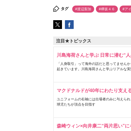
タグ
#渡辺梨加
#欅坂４６
#ア
注目★トピックス
川島海荷さんと学ぶ 日常に潜む“人
「人身取引」って海外の話だと思ってませんか
起きています。川島海荷さんと学ぶリアルな実
マクドナルドが40年にわたり支え
ユニフォームの右袖には出場者のみに与えられ
球児たちが頂点を目指す
森崎ウィン×向井康二“両片思い”