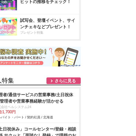
ヒットの推移をチェック！
試写会、登壇イベント、サイ
ンチェキなどプレゼント！
プレゼント特集
人特集
さらに見る
理者/通信サービスの営業事務/土日祝休
/管理者や営業事務経験が活かせる
式会社ベルシステム24
1,700円
バイト・パート / 契約社員 / 北海道
土日祝休み」コールセンター/登録・相談
料 サクッと「面談なし登録」で理想のお