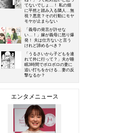
てないでしょ…！ 私の畑
に平然と踏み入る隣人…無
視？悪意？その行動にモヤ
モヤが止まらない
「義母の発言が許せな
い…！」嫁が義母に怒り爆
発！ 夫は仕方ないと言う
けれど諦めるべき？
「うるさいから子どもを連
れて外に行って？」夫が睡
眠3時間でボロボロの妻に
追い打ちをかける…妻の反
撃なるか？
エンタメニュース