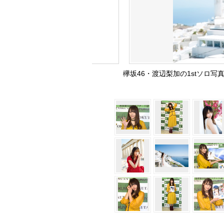
欅坂46・渡辺梨加の1stソロ