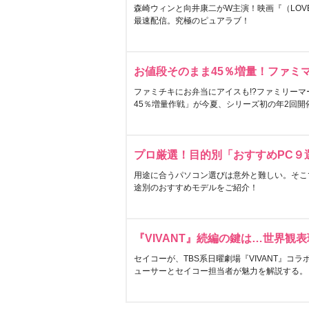
森崎ウィンと向井康二がW主演！映画『（LOVE S
最速配信。究極のピュアラブ！
お値段そのまま45％増量！ファミ
ファミチキにお弁当にアイスも!?ファミリーマ
45％増量作戦」が今夏、シリーズ初の年2回開
プロ厳選！目的別「おすすめPC９
用途に合うパソコン選びは意外と難しい。そこ
途別のおすすめモデルをご紹介！
『VIVANT』続編の鍵は…世界観
セイコーが、TBS系日曜劇場『VIVANT』コ
ューサーとセイコー担当者が魅力を解説する。