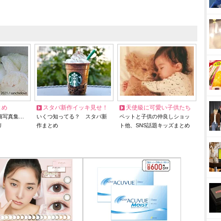
とめ
スタバ新作イッキ見せ！
天使級に可愛い子供たち
猫写真集…
いくつ知ってる？ スタバ新
ペットと子供の仲良しショッ
リ
作まとめ
ト他、SNS話題キッズまとめ