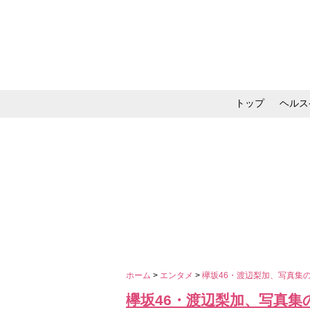
トップ
ヘルス
メイク・コスメ・スキ
ホーム
>
エンタメ
>
欅坂46・渡辺梨加、写真集
欅坂46・渡辺梨加、写真