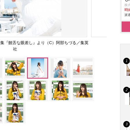
株
時給
派遣
写真集『饒舌な眼差し』より（C）阿部ちづる／集英
社