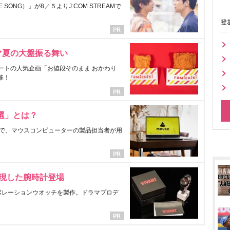
ONG）』が8／５よりJ:COM STREAMで
登
マ夏の大盤振る舞い
ートの人気企画「お値段そのまま おかわり
催！
選」とは？
で、マウスコンピューターの製品担当者が用
表現した腕時計登場
ラボレーションウオッチを製作。ドラマプロデ