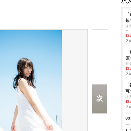
求
「
短
株
ー
時給
アル
「
須
医
時給
アル
「
可
株
時給
アル
0
ー
し