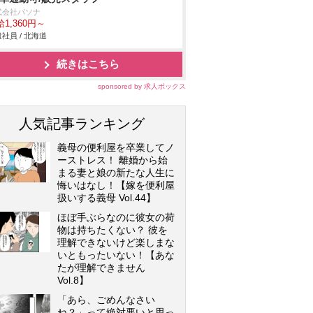
式会社パソナ
1,360円～
社員 / 北海道
続きはこちら
sponsored by 求人ボックス
人気記事ランキング
義母の便利屋を卒業してノ
ーストレス！ 離婚から始
まる妻と娘の新たな人生に
悔いはなし！【嫁を便利屋
扱いする義母 Vol.44】
ほぼ手ぶらなのに彼女の荷
物は持ちたくない？ 彼を
理解できないけど楽しまな
いともったいない！【あな
たが理解できません
Vol.8】
「あら、ごめんなさい
ね？」って絶対悪いと思っ