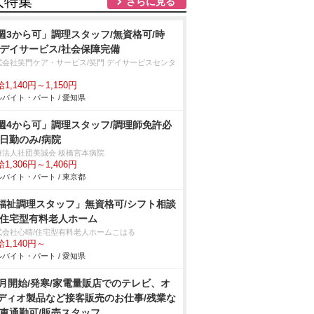
人特集
さらに見る
週3から可」調理スタッフ/無資格可/時
/デイサービス/社会保障完備
式会社笑門ケア・サービス/笑門 デイサービスセンタ
1,140円～1,150円
バイト・パート / 愛知県
週4から可」調理スタッフ/調理師免許必
/日勤のみ/病院
療法人社団美誠会 板橋宮本病院
1,306円～1,406円
バイト・パート / 東京都
福祉調理スタッフ」無資格可/シフト相談
/住宅型有料老人ホーム
式会社心晴/住宅型有料老人ホームこはる
1,140円～
バイト・パート / 愛知県
9月開始/発寒/家電量販店でのテレビ、オ
ディオ製品など接客販売のお仕事/残業な
/車通勤可/販売スタッフ