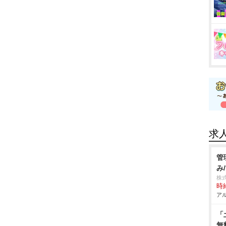
求
管
み
株
時給
アル
「
無