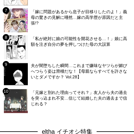
「嫁に問題があるから息子が目移りしたのよ！」義
母の驚きの見解に唖然…嫁の高学歴が原因だと主
張!?
「私が絶対に娘の可能性を開花させる…！」娘に高
額を注ぎ自分の夢を押しつけた母の大誤算
夫が闇堕ちした瞬間…これまで嫌味なヤツらが媚び
へつらう姿は滑稽だな！【母親ならすべてを許さな
いとダメですか？ Vol.28】
「元嫁と別れた理由ってそれ？」友人から夫の過去
を突っ込まれ不安…信じて結婚した夫の過去まで信
じれる？
eltha イチオシ特集