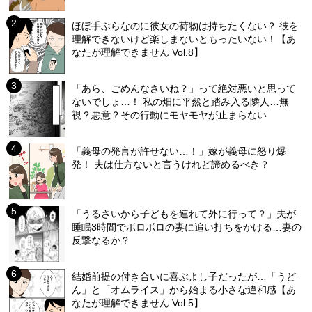
ほぼ手ぶらなのに彼女の荷物は持ちたくない？ 彼を
理解できないけど楽しまないともったいない！【あ
なたが理解できません Vol.8】
「あら、ごめんなさいね？」って絶対悪いと思って
ないでしょ…！ 私の畑に平然と踏み入る隣人…無
視？悪意？その行動にモヤモヤが止まらない
「義母の発言が許せない…！」嫁が義母に怒り爆
発！ 夫は仕方ないと言うけれど諦めるべき？
「うるさいから子どもを連れて外に行って？」夫が
睡眠3時間でボロボロの妻に追い打ちをかける…妻の
反撃なるか？
結婚前提の付き合いに喜ぶよし子だったが…「うど
ん」と「オムライス」から始まる小さな違和感【あ
なたが理解できません Vol.5】