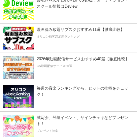
芸能界を志す10代～20代を応援！オーディション・
スクール情報はDeview
漫画読み放題サブスクおすすめ11選【徹底比較】
オリコン顧客満足度ランキング
2026年動画配信サービスおすすめ40選【徹底比較】
CS動画配信サービス20選
毎週の音楽ランキングから、ヒットの推移をチェッ
ク！
試写会、登壇イベント、サインチェキなどプレゼン
ト！
プレゼント特集