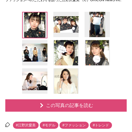
ファッションへのこだわりを語った江野沢愛美 （C）ORICON NewS inc.
この写真の記事を読む
#江野沢愛美
#モデル
#ファッション
#トレンド