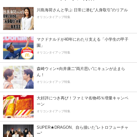
川島海荷さんと学ぶ 日常に潜む“人身取引”のリアル
オリコンタイアップ特集
マクドナルドが40年にわたり支える「小学生の甲子
園」
オリコンタイアップ特集
森崎ウィン×向井康二“両片思い”にキュンが止まら
ん！
オリコンタイアップ特集
大好評につき再び！ファミマ名物45％増量キャンペ
ーン
オリコンタイアップ特集
SUPER★DRAGON、自ら描いた”レトロフューチャ
ー”