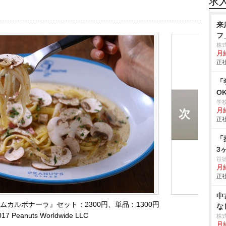
求
来
フ
株
月
正社
「
O
学
月給
正社
「
3
笹
月
正社
中
カルボナーラ』セット：2300円、単品：1300円
な
17 Peanuts Worldwide LLC
株
月