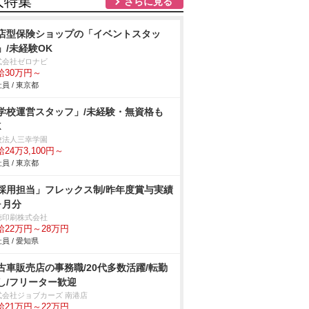
人特集
さらに見る
店型保険ショップの「イベントスタッ
」/未経験OK
式会社ゼロナビ
給30万円～
員 / 東京都
学校運営スタッフ」/未経験・無資格も
K
校法人三幸学園
24万3,100円～
員 / 東京都
採用担当」フレックス制/昨年度賞与実績
ヶ月分
徳印刷株式会社
給22万円～28万円
員 / 愛知県
古車販売店の事務職/20代多数活躍/転勤
し/フリーター歓迎
式会社ジョブカーズ 南港店
給21万円～22万円