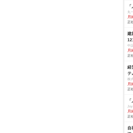
「
丸
月
正社
建
12
中
月
正社
経
テ
株
月給
正社
「
Jo
月
正社
自