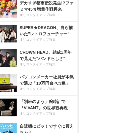
デカすぎ都市伝説発生!?ファ
ミマ45％増量作戦再来
オリコンタイアップ特集
SUPER★DRAGON、自ら描
いた”レトロフューチャー”
オリコンタイアップ特集
CROWN HEAD、結成1周年
で見えた”バンドらしさ”
オリコンタイアップ特集
パソコンメーカー社員が本気
で選ぶ「10万円台PC3選」
オリコンタイアップ特集
「別班のよう」腕時計で
『VIVANT』の世界観再現
オリコンタイアップ特集
自販機にピッ！ですぐに買え
ちゃう