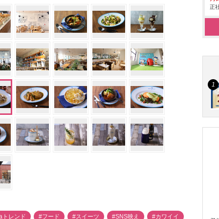
正社
thaトレンド
#フード
#スイーツ
#SNS映え
#カワイイ