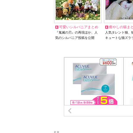
可愛いシルバニアまとめ
癒やしの猫ま
『鬼滅の刃』の再現ほか、人
人気タレント猫、
気のシルバニア投稿を公開
キュートな猫ズラ
P R