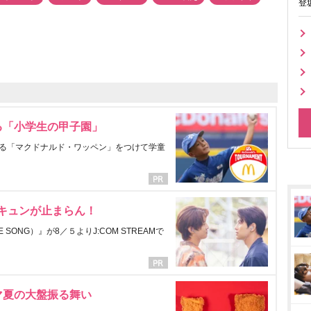
登
る「小学生の甲子園」
る「マクドナルド・ワッペン」をつけて学童
にキュンが止まらん！
ONG）』が8／５よりJ:COM STREAMで
マ夏の大盤振る舞い