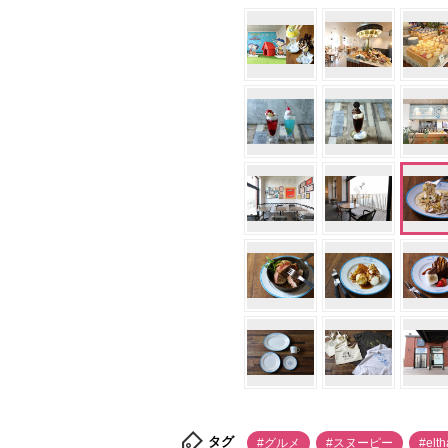
タグ
#グルメ
#スヌーピー
#el