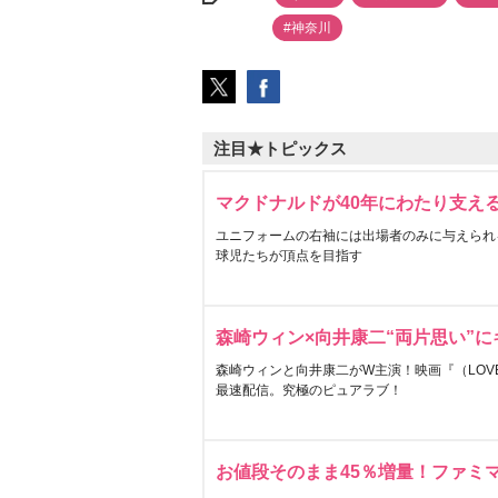
#神奈川
注目★トピックス
マクドナルドが40年にわたり支え
ユニフォームの右袖には出場者のみに与えられ
球児たちが頂点を目指す
森崎ウィン×向井康二“両片思い”
森崎ウィンと向井康二がW主演！映画『（LOVE S
最速配信。究極のピュアラブ！
お値段そのまま45％増量！ファミ