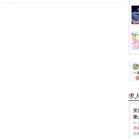
求
安
業
株
月
正社