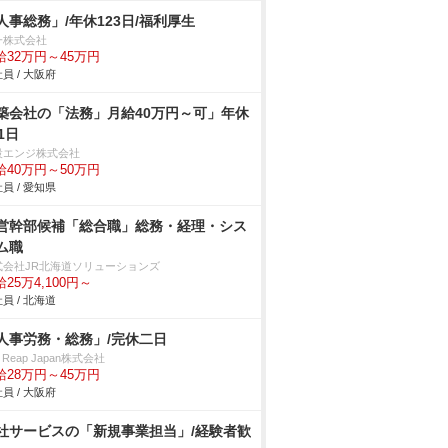
人事総務」/年休123日/福利厚生
一株式会社
給32万円～45万円
員 / 大阪府
築会社の「法務」月給40万円～可」年休
1日
設エンジ株式会社
給40万円～50万円
員 / 愛知県
営幹部候補「総合職」総務・経理・シス
ム職
式会社JR北海道ソリューションズ
25万4,100円～
員 / 北海道
人事労務・総務」/完休二日
y Reap Japan株式会社
給28万円～45万円
員 / 大阪府
社サービスの「新規事業担当」/経験者歓