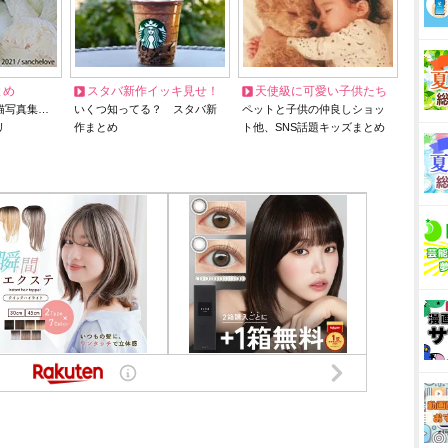
とめ
スタバ新作イッキ見せ！
天使級に可愛い子供たち
猫写真集…
いくつ知ってる？ スタバ新
ペットと子供の仲良しショッ
リ
作まとめ
ト他、SNS話題キッズまとめ