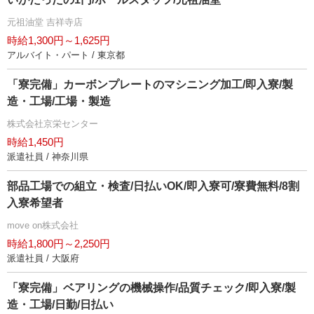
元祖油堂 吉祥寺店
時給1,300円～1,625円
アルバイト・パート / 東京都
「寮完備」カーボンプレートのマシニング加工/即入寮/製
造・工場/工場・製造
株式会社京栄センター
時給1,450円
派遣社員 / 神奈川県
部品工場での組立・検査/日払いOK/即入寮可/寮費無料/8割
入寮希望者
move on株式会社
時給1,800円～2,250円
派遣社員 / 大阪府
「寮完備」ベアリングの機械操作/品質チェック/即入寮/製
造・工場/日勤/日払い