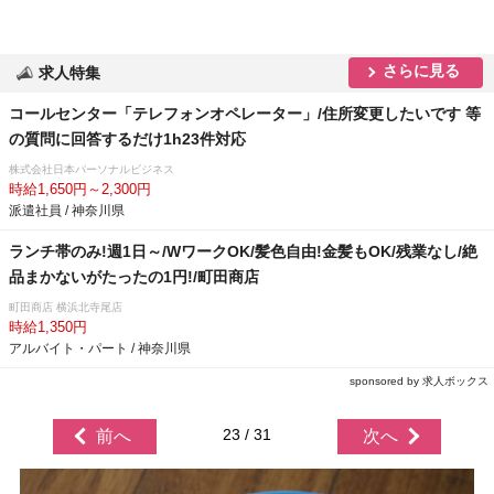
さらに見る
求人特集
コールセンター「テレフォンオペレーター」/住所変更したいです 等
の質問に回答するだけ1h23件対応
株式会社日本パーソナルビジネス
時給1,650円～2,300円
派遣社員 / 神奈川県
ランチ帯のみ!週1日～/WワークOK/髪色自由!金髪もOK/残業なし/絶
品まかないがたったの1円!/町田商店
町田商店 横浜北寺尾店
時給1,350円
アルバイト・パート / 神奈川県
sponsored by 求人ボックス
23 / 31
前へ
次へ