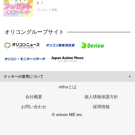
ト！
プレゼント特集
オリコングループサイト
クッキーの使用について
このサイトでは Cookie を使用して、ユーザーに合わせたコンテンツや広告の
elthaとは
表示、ソーシャル メディア機能の提供、広告の表示回数やクリック数の測定を
会社概要
個人情報保護方針
行っています。
また、ユーザーによるサイトの利用状況についても情報を収集し、ソーシャル
お問い合わせ
採用情報
メディアや広告配信、データ解析の各パートナーに提供しています。
各パートナーは、この情報とユーザーが各パートナーに提供した他の情報や、
© oricon ME inc.
ユーザーが各パートナーのサービスを使用したときに収集した他の情報を組み
合わせて使用することがあります。