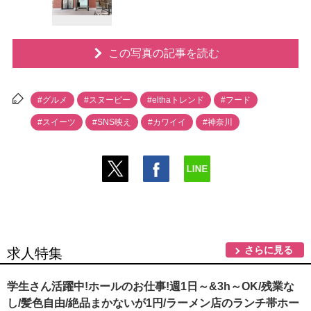
この写真の記事を読む
#グルメ
#スヌーピー
#elthaトレンド
#フード
#スイーツ
#SNS映え
#カワイイ
#神奈川
さらに見る
求人特集
学生さん活躍中!ホールのお仕事!週1日～&3h～OK/残業な
し/髪色自由/絶品まかないが1円/ラーメン店のランチ帯ホー