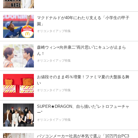
マクドナルドが40年にわたり支える「小学生の甲子
園」
オリコンタイアップ特集
森崎ウィン×向井康二“両片思い”にキュンが止まら
ん！
オリコンタイアップ特集
お値段そのまま45％増量！ファミマ夏の大盤振る舞
い
オリコンタイアップ特集
SUPER★DRAGON、自ら描いた”レトロフューチャ
ー”
オリコンタイアップ特集
パソコンメーカー社員が本気で選ぶ「10万円台PC3