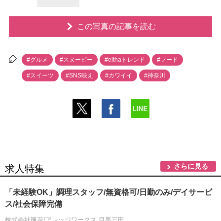
この写真の記事を読む
#グルメ
#スヌーピー
#elthaトレンド
#フード
#スイーツ
#SNS映え
#カワイイ
#神奈川
さらに見る
求人特集
「未経験OK」調理スタッフ/無資格可/日勤のみ/デイサービ
ス/社会保障完備
株式会社颯花/アレッジワークス 目黒三田