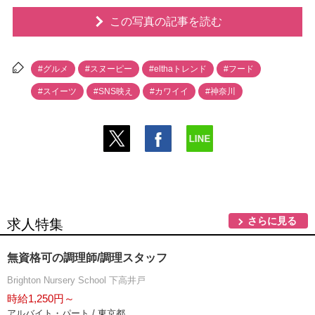
この写真の記事を読む
#グルメ
#スヌーピー
#elthaトレンド
#フード
#スイーツ
#SNS映え
#カワイイ
#神奈川
さらに見る
求人特集
無資格可の調理師/調理スタッフ
Brighton Nursery School 下高井戸
時給1,250円～
アルバイト・パート / 東京都