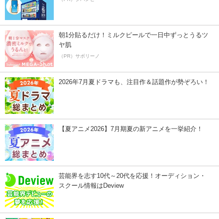
朝1分貼るだけ！ミルクピールで一日中ずっとうるツ
ヤ肌
（PR）サボリーノ
2026年7月夏ドラマも、注目作＆話題作が勢ぞろい！
【夏アニメ2026】7月期夏の新アニメを一挙紹介！
芸能界を志す10代～20代を応援！オーディション・
スクール情報はDeview