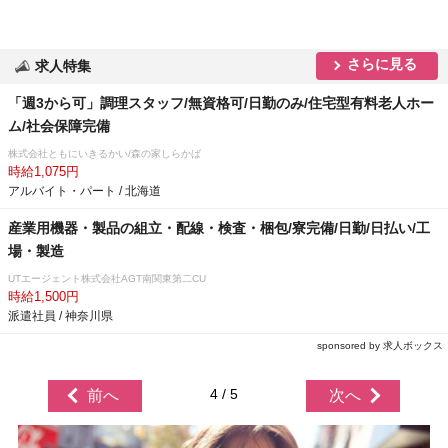
さらに見る
求人特集
「週3から可」調理スタッフ/無資格可/日勤のみ/住宅型有料老人ホー
ム/社会保障完備
株式会社ともにいきるかい/森の家しらかば
時給1,075円
アルバイト・パート / 北海道
産業用機器・製品の組立・配線・検査・梱包/寮完備/日勤/日払い/工
場・製造
UTエージェント株式会社AGT南関東第二CU
時給1,500円
派遣社員 / 神奈川県
sponsored by 求人ボックス
4 / 5
前へ
次へ