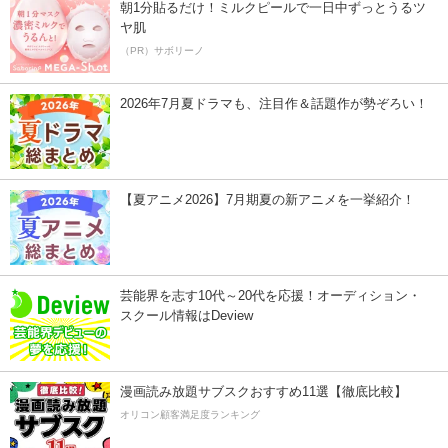
朝1分貼るだけ！ミルクピールで一日中ずっとうるツ
ヤ肌
（PR）サボリーノ
2026年7月夏ドラマも、注目作＆話題作が勢ぞろい！
【夏アニメ2026】7月期夏の新アニメを一挙紹介！
芸能界を志す10代～20代を応援！オーディション・
スクール情報はDeview
漫画読み放題サブスクおすすめ11選【徹底比較】
オリコン顧客満足度ランキング