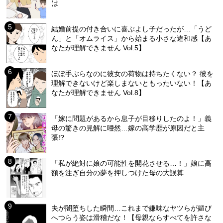
は
結婚前提の付き合いに喜ぶよし子だったが…「うど
ん」と「オムライス」から始まる小さな違和感【あ
なたが理解できません Vol.5】
ほぼ手ぶらなのに彼女の荷物は持ちたくない？ 彼を
理解できないけど楽しまないともったいない！【あ
なたが理解できません Vol.8】
「嫁に問題があるから息子が目移りしたのよ！」義
母の驚きの見解に唖然…嫁の高学歴が原因だと主
張!?
「私が絶対に娘の可能性を開花させる…！」娘に高
額を注ぎ自分の夢を押しつけた母の大誤算
夫が闇堕ちした瞬間…これまで嫌味なヤツらが媚び
へつらう姿は滑稽だな！【母親ならすべてを許さな