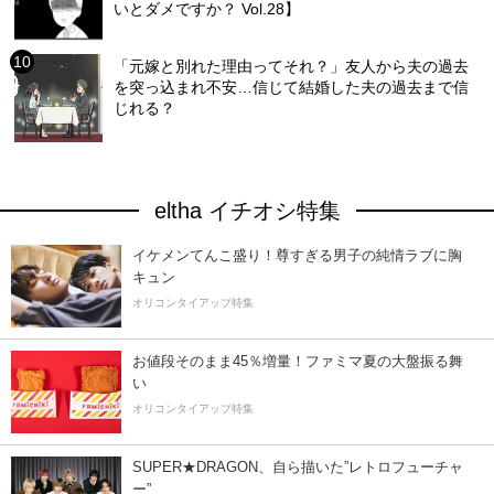
いとダメですか？ Vol.28】
「元嫁と別れた理由ってそれ？」友人から夫の過去
を突っ込まれ不安…信じて結婚した夫の過去まで信
じれる？
eltha イチオシ特集
イケメンてんこ盛り！尊すぎる男子の純情ラブに胸
キュン
オリコンタイアップ特集
お値段そのまま45％増量！ファミマ夏の大盤振る舞
い
オリコンタイアップ特集
SUPER★DRAGON、自ら描いた”レトロフューチャ
ー”