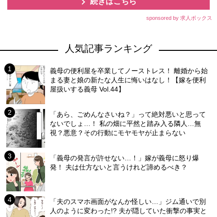
続きはこちら
sponsored by 求人ボックス
人気記事ランキング
義母の便利屋を卒業してノーストレス！ 離婚から始
まる妻と娘の新たな人生に悔いはなし！【嫁を便利
屋扱いする義母 Vol.44】
「あら、ごめんなさいね？」って絶対悪いと思って
ないでしょ…！ 私の畑に平然と踏み入る隣人…無
視？悪意？その行動にモヤモヤが止まらない
「義母の発言が許せない…！」嫁が義母に怒り爆
発！ 夫は仕方ないと言うけれど諦めるべき？
「夫のスマホ画面がなんか怪しい…」ジム通いで別
人のように変わった!? 夫が隠していた衝撃の事実と