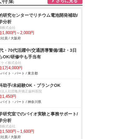
人特集
さらに見る
的研究センターでリチウム電池開発補助/
学分析
DB株式会社
1,800円～2,000円
社員 / 大阪府
0代・70代活躍中/交通誘導警備/週2・3日
らOK/研修中も手当有
イケイ株式会社
1万4,000円
バイト・パート / 東京都
科助手/未経験OK・ブランクOK
療法人社団亀井矯正歯科医院
1,450円
バイト・パート / 神奈川県
学研究室でのバイオ実験と事務サポート/
学分析
DB株式会社
1,500円～1,600円
社員 / 大阪府