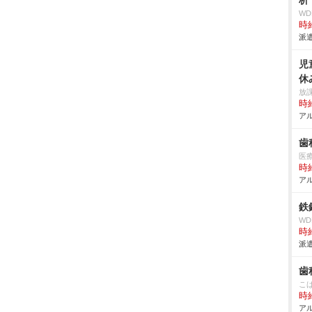
析
W
時給
派遣
児
休
放
時給
アル
歯
医
時給
アル
鉄
W
時給
派遣
歯
こ
時給
アル