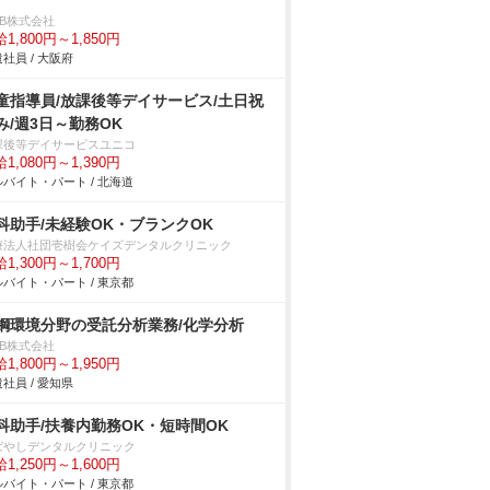
DB株式会社
1,800円～1,850円
社員 / 大阪府
童指導員/放課後等デイサービス/土日祝
み/週3日～勤務OK
課後等デイサービスユニコ
1,080円～1,390円
バイト・パート / 北海道
科助手/未経験OK・ブランクOK
療法人社団壱樹会ケイズデンタルクリニック
1,300円～1,700円
バイト・パート / 東京都
鋼環境分野の受託分析業務/化学分析
DB株式会社
1,800円～1,950円
社員 / 愛知県
科助手/扶養内勤務OK・短時間OK
ばやしデンタルクリニック
1,250円～1,600円
バイト・パート / 東京都