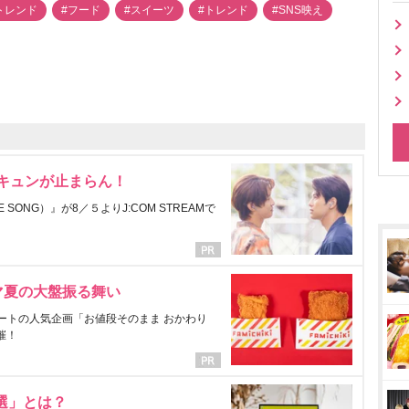
aトレンド
#フード
#スイーツ
#トレンド
#SNS映え
にキュンが止まらん！
ONG）』が8／５よりJ:COM STREAMで
マ夏の大盤振る舞い
ートの人気企画「お値段そのまま おかわり
催！
選」とは？