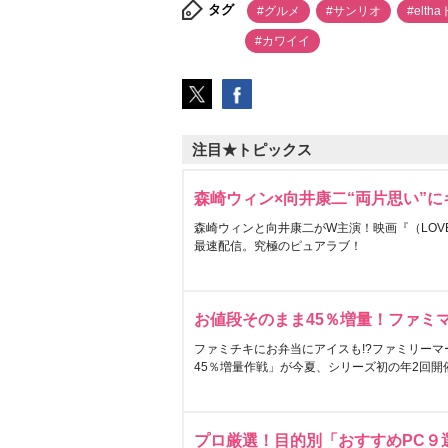
タグ
#グルメ
#サンリオ
#elth
#カワイイ
注目★トピックス
森崎ウィン×向井康二“両片思い”
森崎ウィンと向井康二がW主演！映画『（LOVE S
最速配信。究極のピュアラブ！
お値段そのまま45％増量！ファミ
ファミチキにお弁当にアイスも!?ファミリーマ
45％増量作戦」が今夏、シリーズ初の年2回開
プロ厳選！目的別「おすすめPC９