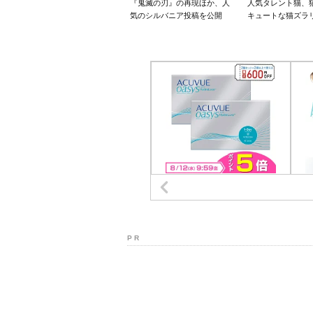
『鬼滅の刃』の再現ほか、人
人気タレント猫、
気のシルバニア投稿を公開
キュートな猫ズラ
P R