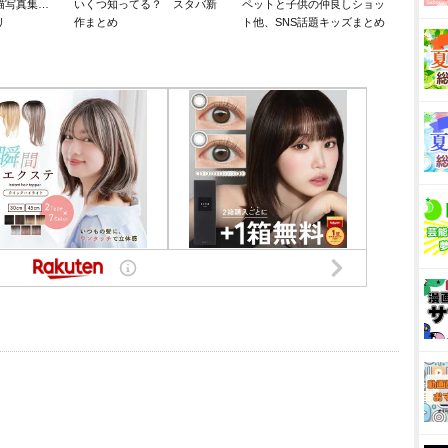
猫写真集…
いくつ知ってる？ スタバ新
ペットと子供の仲良しショッ
リ
作まとめ
ト他、SNS話題キッズまとめ