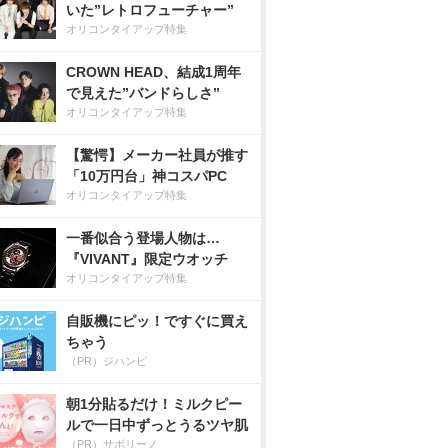
いた”レトロフューチャー”
オリコンタイアップ特集
CROWN HEAD、結成1周年
で見えた”バンドらしさ”
オリコンタイアップ特集
【驚愕】メーカー社員が推す
「10万円台」神コスパPC
オリコンタイアップ特集
一番似合う登場人物は…
『VIVANT』限定ウオッチ
オリコンタイアップ特集
自販機にピッ！ですぐに買え
ちゃう
（PR）ジハンピ
朝1分貼るだけ！ミルクピー
ルで一日中ずっとうるツヤ肌
（PR）サボリーノ