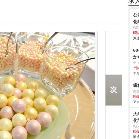
求
公
化
W
時給
派遣
6
か
テ
日給
アル
歯
医
時給
アル
大
化
W
時給
派遣