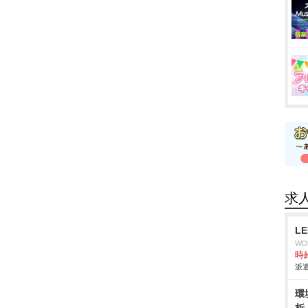
求
L
W
時給
派遣
環