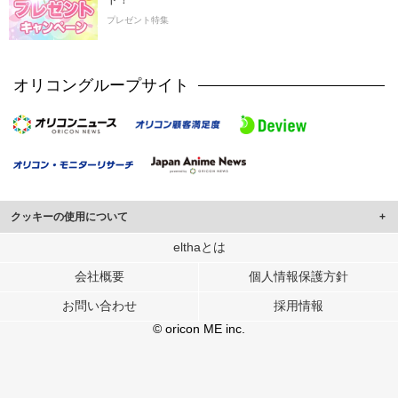
プレゼント特集
オリコングループサイト
クッキーの使用について
このサイトでは Cookie を使用して、ユーザーに合わせたコンテンツや広告の
elthaとは
表示、ソーシャル メディア機能の提供、広告の表示回数やクリック数の測定を
会社概要
個人情報保護方針
行っています。
また、ユーザーによるサイトの利用状況についても情報を収集し、ソーシャル
お問い合わせ
採用情報
メディアや広告配信、データ解析の各パートナーに提供しています。
各パートナーは、この情報とユーザーが各パートナーに提供した他の情報や、
© oricon ME inc.
ユーザーが各パートナーのサービスを使用したときに収集した他の情報を組み
合わせて使用することがあります。