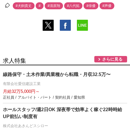
#犬飼貴丈
#
#清原翔
#八代拓
#俳優
#声優
さらに見る
求人特集
線路保守・土木作業/異業種から転職・月収32.5万〜
有限会社愛信建設工業
月給32万5,000円～
正社員 / アルバイト・パート / 契約社員 / 愛知県
ホールスタッフ/週2日OK 深夜帯で効率よく稼ぐ22時時給
UP前払い制度有
株式会社あきんどスシロー