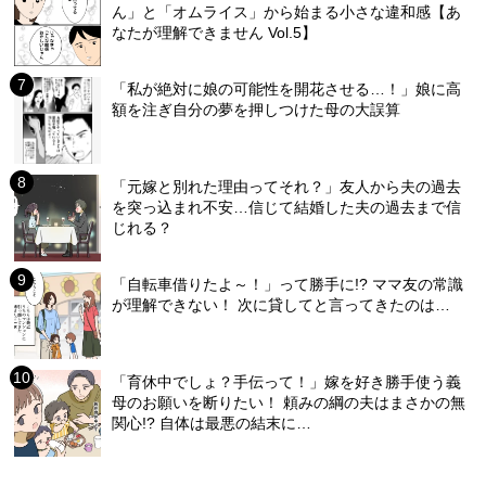
ん」と「オムライス」から始まる小さな違和感【あ
なたが理解できません Vol.5】
「私が絶対に娘の可能性を開花させる…！」娘に高
額を注ぎ自分の夢を押しつけた母の大誤算
「元嫁と別れた理由ってそれ？」友人から夫の過去
を突っ込まれ不安…信じて結婚した夫の過去まで信
じれる？
「自転車借りたよ～！」って勝手に!? ママ友の常識
が理解できない！ 次に貸してと言ってきたのは…
「育休中でしょ？手伝って！」嫁を好き勝手使う義
母のお願いを断りたい！ 頼みの綱の夫はまさかの無
関心!? 自体は最悪の結末に…