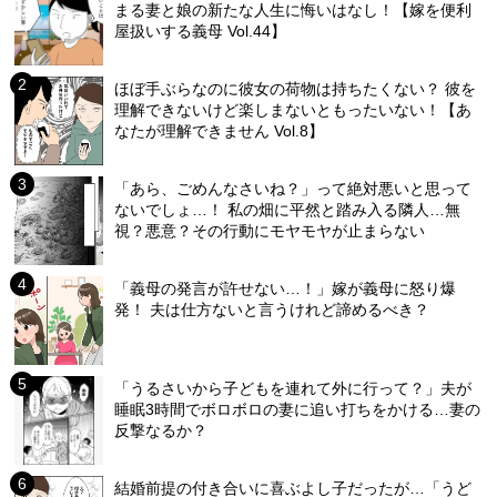
まる妻と娘の新たな人生に悔いはなし！【嫁を便利
屋扱いする義母 Vol.44】
ほぼ手ぶらなのに彼女の荷物は持ちたくない？ 彼を
理解できないけど楽しまないともったいない！【あ
なたが理解できません Vol.8】
「あら、ごめんなさいね？」って絶対悪いと思って
ないでしょ…！ 私の畑に平然と踏み入る隣人…無
視？悪意？その行動にモヤモヤが止まらない
「義母の発言が許せない…！」嫁が義母に怒り爆
発！ 夫は仕方ないと言うけれど諦めるべき？
「うるさいから子どもを連れて外に行って？」夫が
睡眠3時間でボロボロの妻に追い打ちをかける…妻の
反撃なるか？
結婚前提の付き合いに喜ぶよし子だったが…「うど