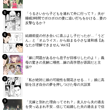
「うるさいから子どもを連れて外に行って？」夫が
睡眠3時間でボロボロの妻に追い打ちをかける…妻の
反撃なるか？
結婚前提の付き合いに喜ぶよし子だったが…「うど
ん」と「オムライス」から始まる小さな違和感【あ
なたが理解できません Vol.5】
「嫁に問題があるから息子が目移りしたのよ！」義
母の驚きの見解に唖然…嫁の高学歴が原因だと主
張!?
「私が絶対に娘の可能性を開花させる…！」娘に高
額を注ぎ自分の夢を押しつけた母の大誤算
「元嫁と別れた理由ってそれ？」友人から夫の過去
を突っ込まれ不安…信じて結婚した夫の過去まで信