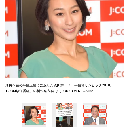
真央不在の平昌五輪に言及した浅田舞＝『「平昌オリンピック2018」
J:COM放送番組』の制作発表会（C）ORICON NewS inc.