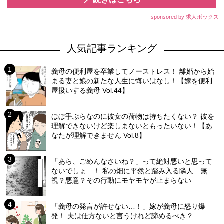
sponsored by 求人ボックス
人気記事ランキング
義母の便利屋を卒業してノーストレス！ 離婚から始
まる妻と娘の新たな人生に悔いはなし！【嫁を便利
屋扱いする義母 Vol.44】
ほぼ手ぶらなのに彼女の荷物は持ちたくない？ 彼を
理解できないけど楽しまないともったいない！【あ
なたが理解できません Vol.8】
「あら、ごめんなさいね？」って絶対悪いと思って
ないでしょ…！ 私の畑に平然と踏み入る隣人…無
視？悪意？その行動にモヤモヤが止まらない
「義母の発言が許せない…！」嫁が義母に怒り爆
発！ 夫は仕方ないと言うけれど諦めるべき？