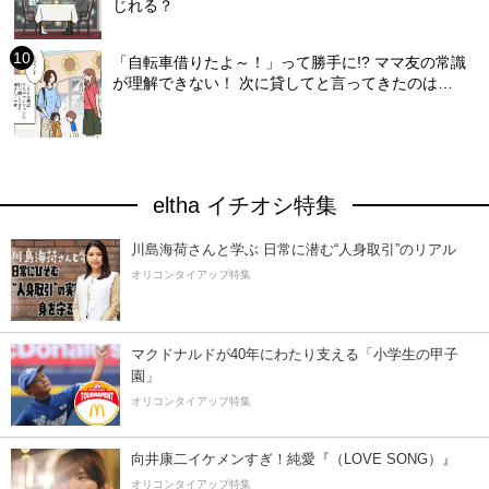
じれる？
「自転車借りたよ～！」って勝手に!? ママ友の常識
が理解できない！ 次に貸してと言ってきたのは…
eltha イチオシ特集
川島海荷さんと学ぶ 日常に潜む“人身取引”のリアル
オリコンタイアップ特集
マクドナルドが40年にわたり支える「小学生の甲子
園」
オリコンタイアップ特集
向井康二イケメンすぎ！純愛『（LOVE SONG）』
オリコンタイアップ特集