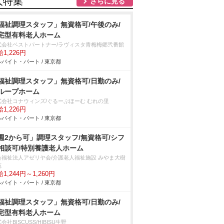
人特集
さらに見る
福祉調理スタッフ」無資格可/午後のみ/
宅型有料老人ホーム
式会社ベストパートナー/ラヴィスタ青梅梅郷弐番館
1,226円
バイト・パート / 東京都
福祉調理スタッフ」無資格可/日勤のみ/
ループホーム
式会社コナウィンズ/ぐるーぷほーむ むれの里
1,226円
バイト・パート / 東京都
週2から可」調理スタッフ/無資格可/シフ
相談可/特別養護老人ホーム
会福祉法人アゼリヤ会/介護老人福祉施設 みやま大樹
苑
1,244円～1,260円
バイト・パート / 東京都
福祉調理スタッフ」無資格可/日勤のみ/
宅型有料老人ホーム
会社BISCUSS/HIBISU生野