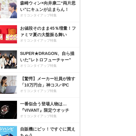
森崎ウィン×向井康二“両片思
い”にキュンが止まらん！
オリコンタイアップ特集
お値段そのまま45％増量！フ
ァミマ夏の大盤振る舞い
オリコンタイアップ特集
SUPER★DRAGON、自ら描
いた”レトロフューチャー”
オリコンタイアップ特集
【驚愕】メーカー社員が推す
「10万円台」神コスパPC
オリコンタイアップ特集
一番似合う登場人物は…
『VIVANT』限定ウオッチ
オリコンタイアップ特集
自販機にピッ！ですぐに買え
ちゃう