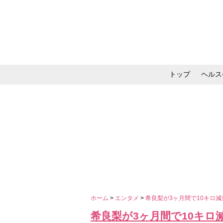
トップ
ヘルス
メイク・コスメ・スキ
ホーム
>
エンタメ
>
希良梨が3ヶ月間で10キロ
希良梨が3ヶ月間で10キロ