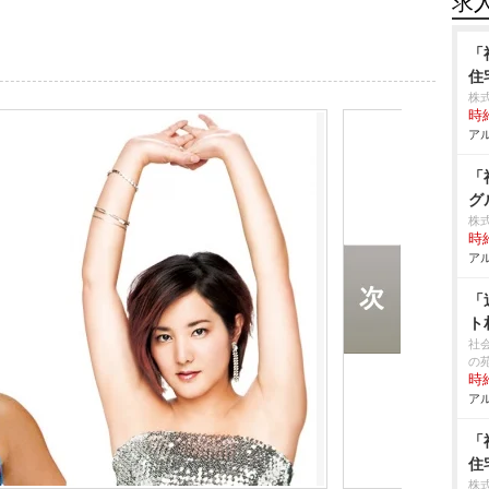
求
「
住
株
時給
アル
「
グ
株
時給
アル
「
ト
社
の
時給
アル
「
住
株式