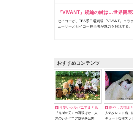
『VIVANT』続編の鍵は…世界観
セイコーが、TBS系日曜劇場『VIVANT』コ
ューサーとセイコー担当者が魅力を解説する。
おすすめコンテンツ
可愛いシルバニアまとめ
癒やしの猫ま
『鬼滅の刃』の再現ほか、人
人気タレント猫、
気のシルバニア投稿を公開
キュートな猫ズラ