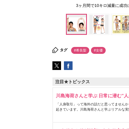
3ヶ月間で10キロ減量に成
タグ
#希良梨
#女優
注目★トピックス
川島海荷さんと学ぶ 日常に潜む“人
「人身取引」って海外の話だと思ってませんか
起きています。川島海荷さんと学ぶリアルな実