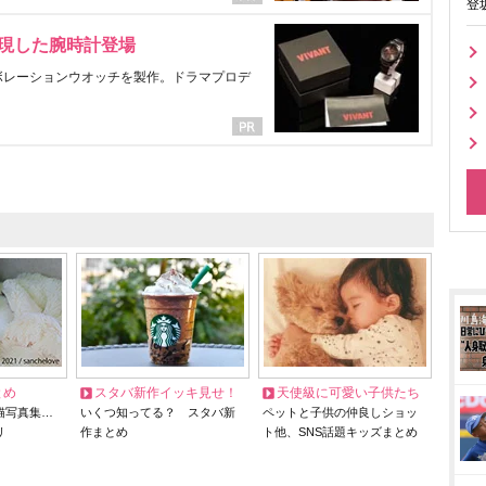
登
表現した腕時計登場
ラボレーションウオッチを製作。ドラマプロデ
とめ
スタバ新作イッキ見せ！
天使級に可愛い子供たち
猫写真集…
いくつ知ってる？ スタバ新
ペットと子供の仲良しショッ
リ
作まとめ
ト他、SNS話題キッズまとめ