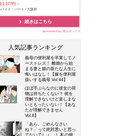
1,177円～
バイト・パート / 大阪府
続きはこちら
sponsored by 求人ボックス
人気記事ランキング
義母の便利屋を卒業してノ
ーストレス！ 離婚から始
まる妻と娘の新たな人生に
悔いはなし！【嫁を便利屋
扱いする義母 Vol.44】
ほぼ手ぶらなのに彼女の荷
物は持ちたくない？ 彼を
理解できないけど楽しまな
いともったいない！【あな
たが理解できません
Vol.8】
「あら、ごめんなさい
ね？」って絶対悪いと思っ
てないでしょ…！ 私の畑