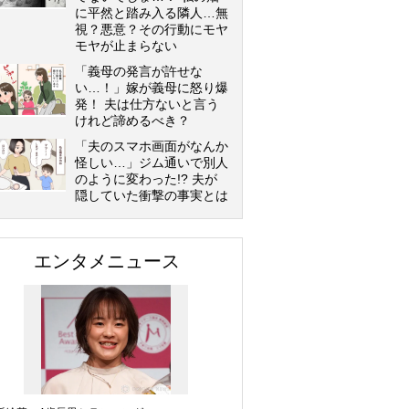
に平然と踏み入る隣人…無
視？悪意？その行動にモヤ
モヤが止まらない
「義母の発言が許せな
い…！」嫁が義母に怒り爆
発！ 夫は仕方ないと言う
けれど諦めるべき？
「夫のスマホ画面がなんか
怪しい…」ジム通いで別人
のように変わった!? 夫が
隠していた衝撃の事実とは
エンタメニュース