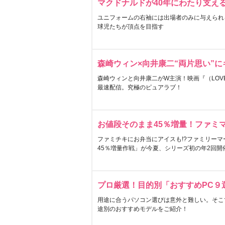
マクドナルドが40年にわたり支え
ユニフォームの右袖には出場者のみに与えられ
球児たちが頂点を目指す
森崎ウィン×向井康二“両片思い”
森崎ウィンと向井康二がW主演！映画『（LOVE S
最速配信。究極のピュアラブ！
お値段そのまま45％増量！ファミ
ファミチキにお弁当にアイスも!?ファミリーマ
45％増量作戦」が今夏、シリーズ初の年2回開
プロ厳選！目的別「おすすめPC９
用途に合うパソコン選びは意外と難しい。そこ
途別のおすすめモデルをご紹介！