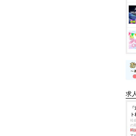
求
「
ト
社
の
時給
アル