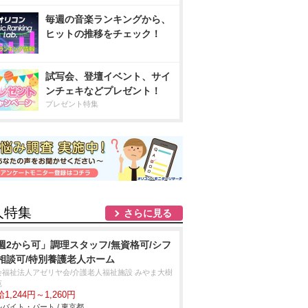
毎週の音楽ランキングから、
ヒットの推移をチェック！
試写会、登壇イベント、サイ
ンチェキなどプレゼント！
プレゼント特集
人特集
さらに見る
週2から可」調理スタッフ/無資格可/シフ
相談可/特別養護老人ホーム
会福祉法人アゼリヤ会/介護老人福祉施設 みやま大樹
苑
1,244円～1,260円
バイト・パート / 東京都