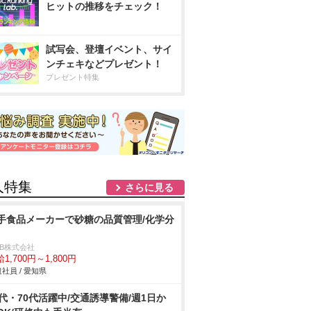
ヒットの推移をチェック！
試写会、登壇イベント、サイ
ンチェキなどプレゼント！
プレゼント特集
人特集
さらに見る
手食品メーカーで砂糖の品質管理/化学分
DB株式会社
1,700円～1,800円
社員 / 愛知県
0代・70代活躍中/交通誘導警備/週1日か