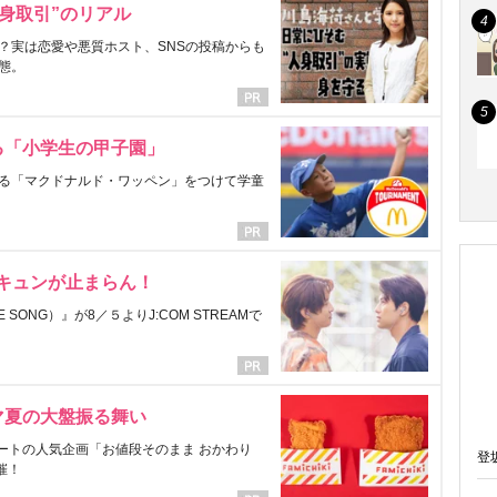
身取引”のリアル
？実は恋愛や悪質ホスト、SNSの投稿からも
態。
る「小学生の甲子園」
る「マクドナルド・ワッペン」をつけて学童
にキュンが止まらん！
ONG）』が8／５よりJ:COM STREAMで
マ夏の大盤振る舞い
ートの人気企画「お値段そのまま おかわり
登
催！