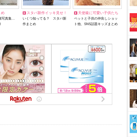
とめ
スタバ新作イッキ見せ！
天使級に可愛い子供たち
猫写真集…
いくつ知ってる？ スタバ新
ペットと子供の仲良しショッ
リ
作まとめ
ト他、SNS話題キッズまとめ