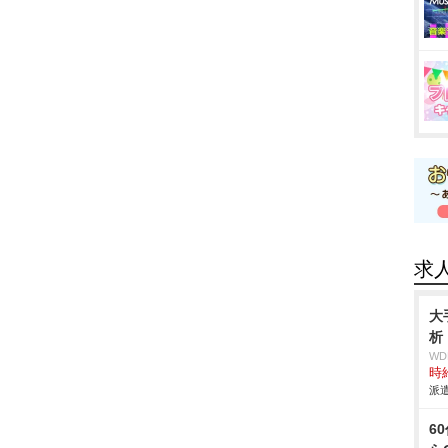
求
大
析
W
時給
派遣
6