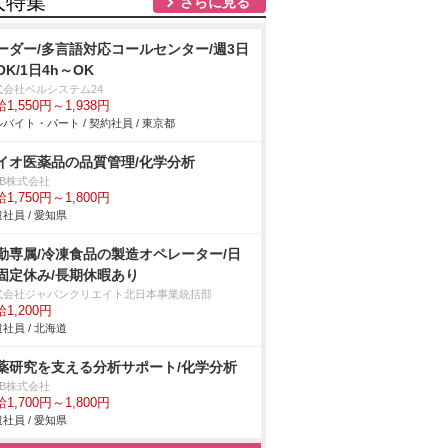
人特集
さらに見る
ーダー/多言語対応コールセンター/週3日
OK/1日4h～OK
式会社ベルシステム24
1,550円～1,938円
バイト・パート / 契約社員 / 東京都
イオ医薬品の品質管理/化学分析
DB株式会社
1,750円～1,800円
社員 / 愛知県
勤専属/冷凍食品の製造オペレーター/日
固定休み/長期休暇あり
式会社ジャパンクリエイト北日本事業統括部
1,200円
社員 / 北海道
薬研究を支える分析サポート/化学分析
DB株式会社
1,700円～1,800円
社員 / 愛知県