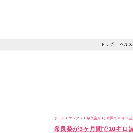
トップ
ヘルス
メイク・コスメ・スキ
ホーム
>
エンタメ
>
希良梨が3ヶ月間で10キロ
希良梨が3ヶ月間で10キロ