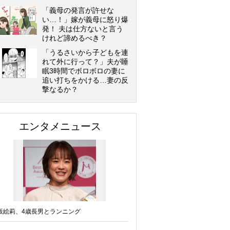
「義母の発言が許せな
い…！」嫁が義母に怒り爆
発！ 夫は仕方ないと言う
けれど諦めるべき？
「うるさいから子どもを連
れて外に行って？」夫が睡
眠3時間でボロボロの妻に
追い打ちをかける…妻の反
撃なるか？
エンタメニュース
坂絵莉、4歳長男とランニング