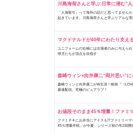
川島海荷さんと学ぶ 日常に潜む“人
「人身取引」って海外の話だと思ってませんか
起きています。川島海荷さんと学ぶリアルな実
マクドナルドが40年にわたり支え
ユニフォームの右袖には出場者のみに与えられ
球児たちが頂点を目指す
森崎ウィン×向井康二“両片思い”
森崎ウィンと向井康二がW主演！映画『（LOVE S
最速配信。究極のピュアラブ！
お値段そのまま45％増量！ファミ
ファミチキにお弁当にアイスも!?ファミリーマ
45％増量作戦」が今夏、シリーズ初の年2回開