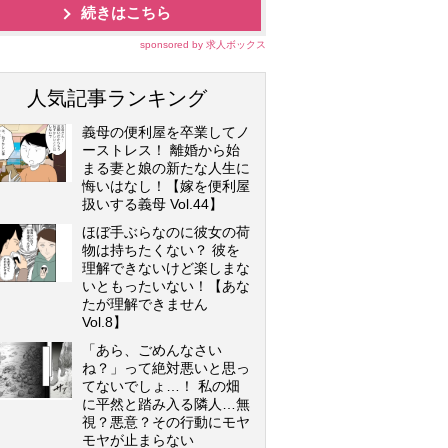
続きはこちら
sponsored by 求人ボックス
人気記事ランキング
義母の便利屋を卒業してノ
ーストレス！ 離婚から始
まる妻と娘の新たな人生に
悔いはなし！【嫁を便利屋
扱いする義母 Vol.44】
ほぼ手ぶらなのに彼女の荷
物は持ちたくない？ 彼を
理解できないけど楽しまな
いともったいない！【あな
たが理解できません
Vol.8】
「あら、ごめんなさい
ね？」って絶対悪いと思っ
てないでしょ…！ 私の畑
に平然と踏み入る隣人…無
視？悪意？その行動にモヤ
モヤが止まらない