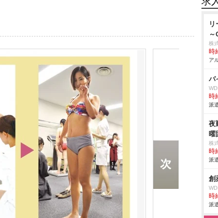
求
リ
～
株
時給
アル
バ
W
時給
派遣
夜
曜
株
時給
派遣
創
W
時給
派遣