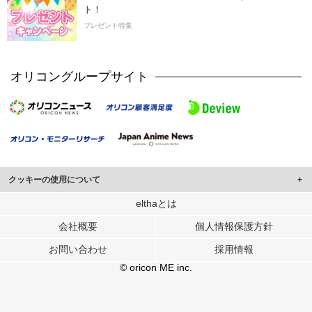
ト！
プレゼント特集
オリコングループサイト
クッキーの使用について
このサイトでは Cookie を使用して、ユーザーに合わせたコンテンツや広告の
elthaとは
表示、ソーシャル メディア機能の提供、広告の表示回数やクリック数の測定を
会社概要
個人情報保護方針
行っています。
また、ユーザーによるサイトの利用状況についても情報を収集し、ソーシャル
お問い合わせ
採用情報
メディアや広告配信、データ解析の各パートナーに提供しています。
各パートナーは、この情報とユーザーが各パートナーに提供した他の情報や、
© oricon ME inc.
ユーザーが各パートナーのサービスを使用したときに収集した他の情報を組み
合わせて使用することがあります。