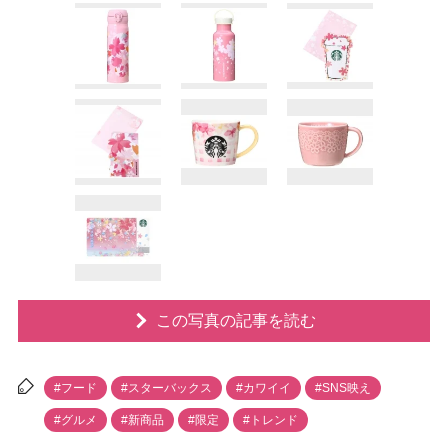
この写真の記事を読む
#フード
#スターバックス
#カワイイ
#SNS映え
#グルメ
#新商品
#限定
#トレンド