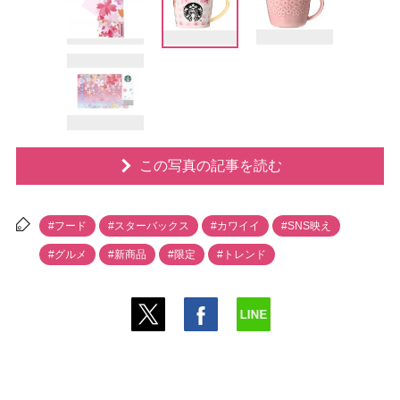
この写真の記事を読む
#フード
#スターバックス
#カワイイ
#SNS映え
#グルメ
#新商品
#限定
#トレンド