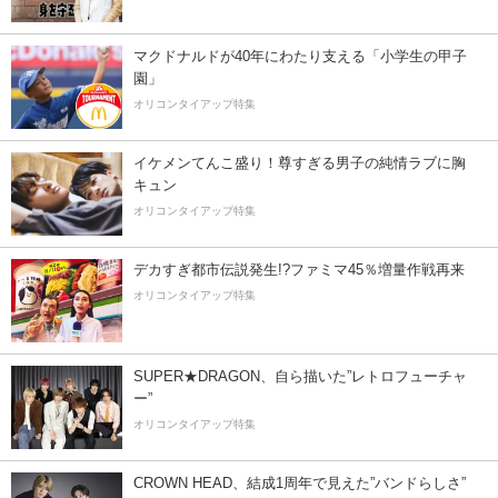
マクドナルドが40年にわたり支える「小学生の甲子
園」
オリコンタイアップ特集
イケメンてんこ盛り！尊すぎる男子の純情ラブに胸
キュン
オリコンタイアップ特集
デカすぎ都市伝説発生!?ファミマ45％増量作戦再来
オリコンタイアップ特集
SUPER★DRAGON、自ら描いた”レトロフューチャ
ー”
オリコンタイアップ特集
CROWN HEAD、結成1周年で見えた”バンドらしさ”