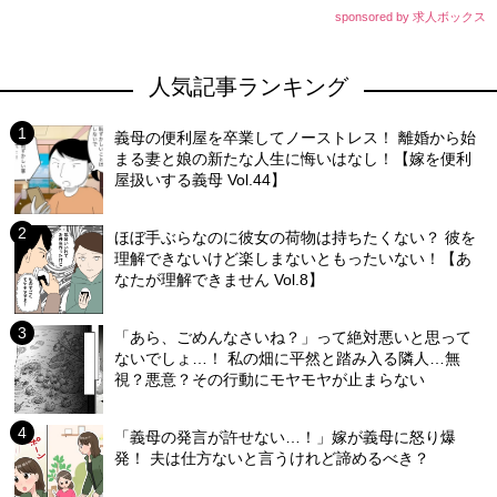
sponsored by 求人ボックス
人気記事ランキング
義母の便利屋を卒業してノーストレス！ 離婚から始
まる妻と娘の新たな人生に悔いはなし！【嫁を便利
屋扱いする義母 Vol.44】
ほぼ手ぶらなのに彼女の荷物は持ちたくない？ 彼を
理解できないけど楽しまないともったいない！【あ
なたが理解できません Vol.8】
「あら、ごめんなさいね？」って絶対悪いと思って
ないでしょ…！ 私の畑に平然と踏み入る隣人…無
視？悪意？その行動にモヤモヤが止まらない
「義母の発言が許せない…！」嫁が義母に怒り爆
発！ 夫は仕方ないと言うけれど諦めるべき？