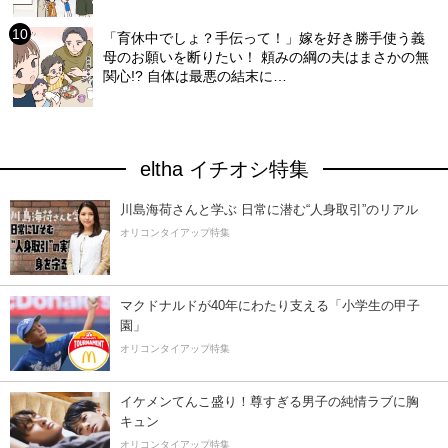
「育休中でしょ？手伝って！」嫁を好き勝手使う義
母のお願いを断りたい！ 頼みの綱の夫はまさかの無
関心!? 自体は最悪の結末に…
eltha イチオシ特集
川島海荷さんと学ぶ 日常に潜む“人身取引”のリアル
オリコンタイアップ特集
マクドナルドが40年にわたり支える「小学生の甲子
園」
オリコンタイアップ特集
イケメンてんこ盛り！尊すぎる男子の純情ラブに胸
キュン
オリコンタイアップ特集