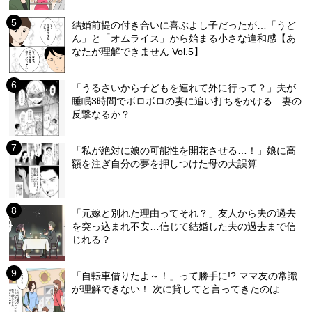
結婚前提の付き合いに喜ぶよし子だったが…「うど
ん」と「オムライス」から始まる小さな違和感【あ
なたが理解できません Vol.5】
「うるさいから子どもを連れて外に行って？」夫が
睡眠3時間でボロボロの妻に追い打ちをかける…妻の
反撃なるか？
「私が絶対に娘の可能性を開花させる…！」娘に高
額を注ぎ自分の夢を押しつけた母の大誤算
「元嫁と別れた理由ってそれ？」友人から夫の過去
を突っ込まれ不安…信じて結婚した夫の過去まで信
じれる？
「自転車借りたよ～！」って勝手に!? ママ友の常識
が理解できない！ 次に貸してと言ってきたのは…