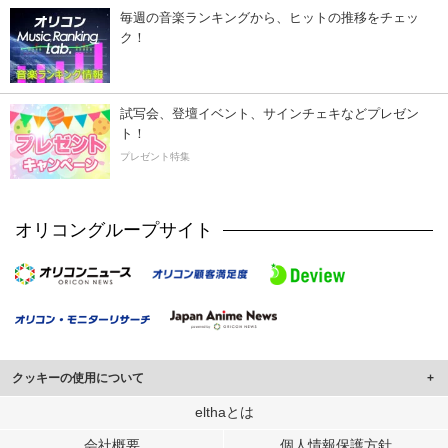
毎週の音楽ランキングから、ヒットの推移をチェッ
ク！
試写会、登壇イベント、サインチェキなどプレゼン
ト！
プレゼント特集
オリコングループサイト
クッキーの使用について
このサイトでは Cookie を使用して、ユーザーに合わせたコンテンツや広告の
elthaとは
表示、ソーシャル メディア機能の提供、広告の表示回数やクリック数の測定を
会社概要
個人情報保護方針
行っています。