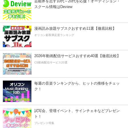
芸能界を志す10代～20代を応援！オーディション・
スクール情報はDeview
漫画読み放題サブスクおすすめ11選【徹底比較】
オリコン顧客満足度ランキング
2026年動画配信サービスおすすめ40選【徹底比較】
CS動画配信サービス20選
毎週の音楽ランキングから、ヒットの推移をチェッ
ク！
試写会、登壇イベント、サインチェキなどプレゼン
ト！
プレゼント特集