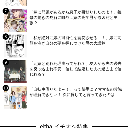
「嫁に問題があるから息子が目移りしたのよ！」義
母の驚きの見解に唖然…嫁の高学歴が原因だと主
張!?
「私が絶対に娘の可能性を開花させる…！」娘に高
額を注ぎ自分の夢を押しつけた母の大誤算
「元嫁と別れた理由ってそれ？」友人から夫の過去
を突っ込まれ不安…信じて結婚した夫の過去まで信
じれる？
「自転車借りたよ～！」って勝手に!? ママ友の常識
が理解できない！ 次に貸してと言ってきたのは…
eltha イチオシ特集