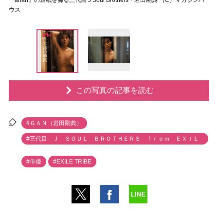
『anan』の表紙を飾る三代目 J Soul Brothers・岩田剛典 （C）マガジンハ
ウス
この写真の記事を読む
#ＧＡＮ（岩田剛典）
#三代目 Ｊ ＳＯＵＬ ＢＲＯＴＨＥＲＳ ｆｒｏｍ ＥＸＩＬ
Ｅ ＴＲＩＢＥ
#俳優
#EXILE TRIBE