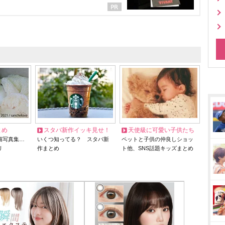
とめ
スタバ新作イッキ見せ！
天使級に可愛い子供たち
猫写真集…
いくつ知ってる？ スタバ新
ペットと子供の仲良しショッ
リ
作まとめ
ト他、SNS話題キッズまとめ