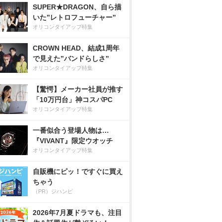
SUPER★DRAGON、自ら描
いた”レトロフューチャー”
オリコンタイアップ特集
CROWN HEAD、結成1周年
で見えた”バンドらしさ”
オリコンタイアップ特集
【驚愕】メーカー社員が推す
「10万円台」神コスパPC
オリコンタイアップ特集
一番似合う登場人物は…
『VIVANT』限定ウオッチ
オリコンタイアップ特集
自販機にピッ！ですぐに買え
ちゃう
（PR）ジハンピ
2026年7月夏ドラマも、注目