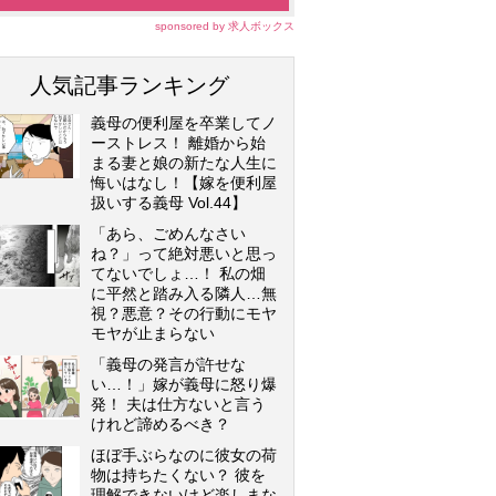
sponsored by 求人ボックス
人気記事ランキング
義母の便利屋を卒業してノ
ーストレス！ 離婚から始
まる妻と娘の新たな人生に
悔いはなし！【嫁を便利屋
扱いする義母 Vol.44】
「あら、ごめんなさい
ね？」って絶対悪いと思っ
てないでしょ…！ 私の畑
に平然と踏み入る隣人…無
視？悪意？その行動にモヤ
モヤが止まらない
「義母の発言が許せな
い…！」嫁が義母に怒り爆
発！ 夫は仕方ないと言う
けれど諦めるべき？
ほぼ手ぶらなのに彼女の荷
物は持ちたくない？ 彼を
理解できないけど楽しまな