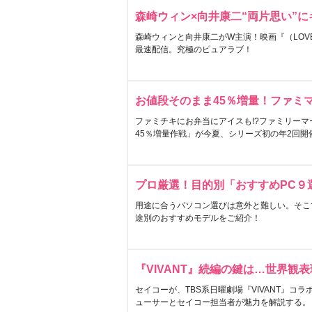
森崎ウィン×向井康二“両片思い”
森崎ウィンと向井康二がW主演！映画『（LOVE S
最速配信。究極のピュアラブ！
お値段そのまま45％増量！ファミ
ファミチキにお弁当にアイスも!?ファミリーマ
45％増量作戦」が今夏、シリーズ初の年2回開
プロ厳選！目的別「おすすめPC９
用途に合うパソコン選びは意外と難しい。そこ
途別のおすすめモデルをご紹介！
『VIVANT』続編の鍵は…世界観
セイコーが、TBS系日曜劇場『VIVANT』コ
ューサーとセイコー担当者が魅力を解説する。