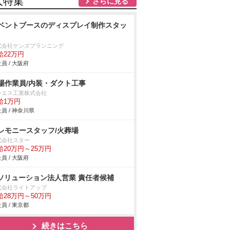
人特集
さらに見る
ベントブースのディスプレイ制作スタッ
式会社ケンズプランニング
給22万円
員 / 大阪府
場作業員/内装・ダクト工事
ーエス工業株式会社
給1万円
員 / 神奈川県
レモニースタッフ/火葬場
式会社スター
給20万円～25万円
員 / 大阪府
Tソリューション法人営業 責任者候補
式会社ライトアップ
給28万円～50万円
員 / 東京都
続きはこちら