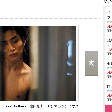
求
イ
フ
株
月
正社
現
イ
日
正社
セ
株
月
正社
I
株
月
正社
 Soul Brothers・岩田剛典 （C）マガジンハウス