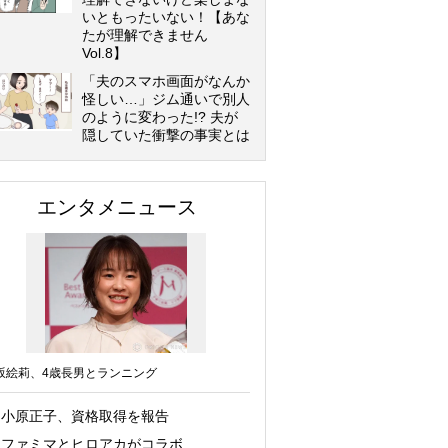
いともったいない！【あな
たが理解できません
Vol.8】
「夫のスマホ画面がなんか
怪しい…」ジム通いで別人
のように変わった!? 夫が
隠していた衝撃の事実とは
エンタメニュース
坂絵莉、4歳長男とランニング
小原正子、資格取得を報告
ファミマとヒロアカがコラボ