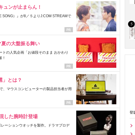
にキュンが止まらん！
ONG）』が8／５よりJ:COM STREAMで
マ夏の大盤振る舞い
ートの人気企画「お値段そのまま おかわり
催！
選」とは？
で、マウスコンピューターの製品担当者が用
登
表現した腕時計登場
ラボレーションウオッチを製作。ドラマプロデ