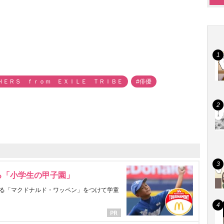
ＨＥＲＳ ｆｒｏｍ ＥＸＩＬＥ ＴＲＩＢＥ
#俳優
る「小学生の甲子園」
る「マクドナルド・ワッペン」をつけて学童