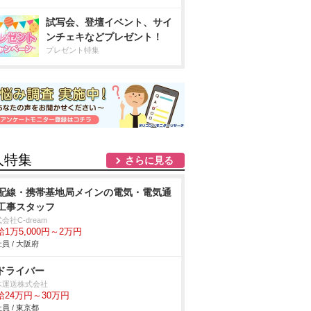
試写会、登壇イベント、サイ
ンチェキなどプレゼント！
プレゼント特集
人特集
さらに見る
配線・携帯基地局メインの電気・電気通
工事スタッフ
会社C-dream
給1万5,000円～2万円
員 / 大阪府
tドライバー
木運送株式会社
給24万円～30万円
員 / 東京都