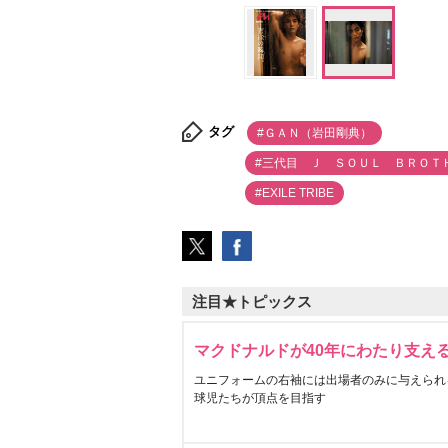
タグ
#ＧＡＮ（岩田剛典）
#三代目 Ｊ ＳＯＵＬ ＢＲＯＴ
#EXILE TRIBE
注目★トピックス
マクドナルドが40年にわたり支え
ユニフォームの右袖には出場者のみに与えられ
球児たちが頂点を目指す